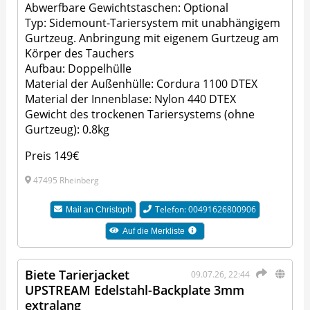
Abwerfbare Gewichtstaschen: Optional
Typ: Sidemount-Tariersystem mit unabhängigem
Gurtzeug. Anbringung mit eigenem Gurtzeug am
Körper des Tauchers
Aufbau: Doppelhülle
Material der Außenhülle: Cordura 1100 DTEX
Material der Innenblase: Nylon 440 DTEX
Gewicht des trockenen Tariersystems (ohne
Gurtzeug): 0.8kg
Preis 149€
47495 Rheinberg
Telefon: 00491626800906
Mail an
Christoph
Auf die Merkliste
Biete Tarierjacket
09.07.26, 22:44
UPSTREAM Edelstahl-​Backplate 3mm
extralang