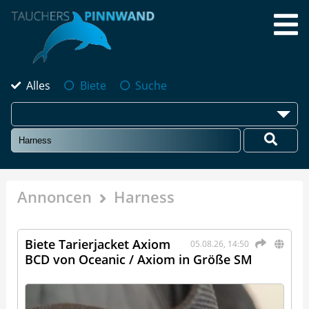
Alles
Biete
Suche
Annoncen
Harness
Biete Tarierjacket Axiom
05.08.26, 14:50
BCD von Oceanic / Axiom in Größe SM