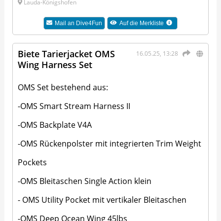
Lauda-Königshofen
Mail an
Dive4Fun
Auf die Merkliste
Biete Tarierjacket OMS
16.05.25, 13:28
Wing Harness Set
OMS Set bestehend aus:
-OMS Smart Stream Harness II
-OMS Backplate V4A
-OMS Rückenpolster mit integrierten Trim Weight
Pockets
-OMS Bleitaschen Single Action klein
- OMS Utility Pocket mit vertikaler Bleitaschen
-OMS Deep Ocean Wing 45lbs