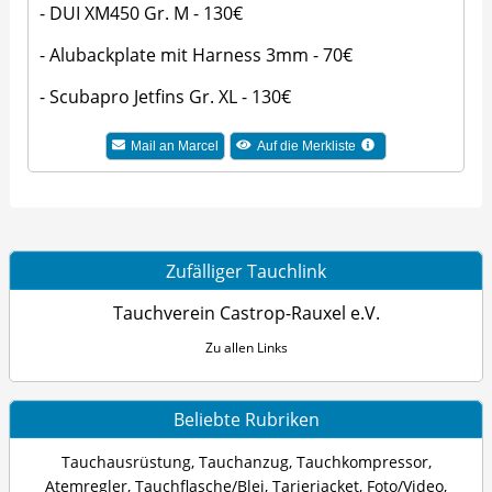
- DUI XM450 Gr. M - 130€
- Alubackplate mit Harness 3mm - 70€
- Scubapro Jetfins Gr. XL - 130€
Mail an Marcel
Auf die Merkliste
Zufälliger Tauchlink
Tauchverein Castrop-Rauxel e.V.
Zu allen Links
Beliebte Rubriken
Tauchausrüstung
,
Tauchanzug
,
Tauchkompressor
,
Atemregler
,
Tauchflasche/Blei
,
Tarierjacket
,
Foto/Video
,