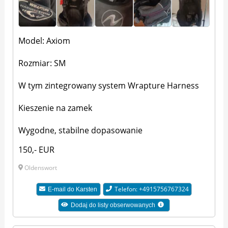
Model: Axiom
Rozmiar: SM
W tym zintegrowany system Wrapture Harness
Kieszenie na zamek
Wygodne, stabilne dopasowanie
150,- EUR
Oldenswort
Telefon: +4915756767324
E-mail do
Karsten
Dodaj do listy obserwowanych