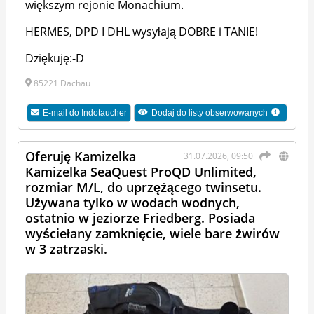
większym rejonie Monachium.
HERMES, DPD I DHL wysyłają DOBRE i TANIE!
Dziękuję:-D
85221 Dachau
E-mail do
Indotaucher
Dodaj do listy obserwowanych
Oferuję Kamizelka
31.07.2026, 09:50
Kamizelka SeaQuest ProQD Unlimited,
rozmiar M/L, do uprzężącego twinsetu.
Używana tylko w wodach wodnych,
ostatnio w jeziorze Friedberg. Posiada
wyściełany zamknięcie, wiele bare żwirów
w 3 zatrzaski.