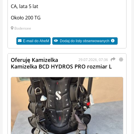
CA, lata 5 lat
Około 200 TG
Bodensee
E-mail do
AheM
Dodaj do listy obserwowanych
Oferuję Kamizelka
29.07.2026, 07:36
Kamizelka BCD HYDROS PRO rozmiar L