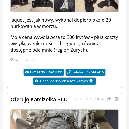
Jaquet jest jak nowy, wykonał dopiero około 20
nurkowania w morzu.
Moja cena wywoławcza to 300 frytów – plus koszty
wysyłki, w zależności od regionu, również
dostępne ode mnie (region Zurych).
Birmensdorf
Telefon: 767995915
E-mail do
DiveSumo
Dodaj do listy obserwowanych
Oferuję Kamizelka BCD
06.08.2026, 10:54