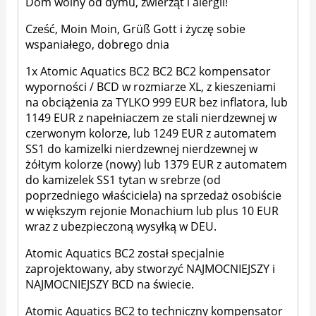
Dom wolny od dymu, zwierząt i alergii!
Cześć, Moin Moin, Grüß Gott i życzę sobie
wspaniałego, dobrego dnia
1x Atomic Aquatics BC2 BC2 BC2 kompensator
wyporności / BCD w rozmiarze XL, z kieszeniami
na obciążenia za TYLKO 999 EUR bez inflatora, lub
1149 EUR z napełniaczem ze stali nierdzewnej w
czerwonym kolorze, lub 1249 EUR z automatem
SS1 do kamizelki nierdzewnej nierdzewnej w
żółtym kolorze (nowy) lub 1379 EUR z automatem
do kamizelek SS1 tytan w srebrze (od
poprzedniego właściciela) na sprzedaż osobiście
w większym rejonie Monachium lub plus 10 EUR
wraz z ubezpieczoną wysyłką w DEU.
Atomic Aquatics BC2 został specjalnie
zaprojektowany, aby stworzyć NAJMOCNIEJSZY i
NAJMOCNIEJSZY BCD na świecie.
Atomic Aquatics BC2 to techniczny kompensator