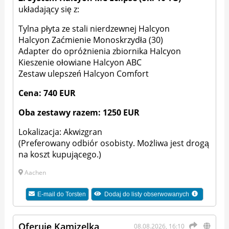
układający się z:
Tylna płyta ze stali nierdzewnej Halcyon
Halcyon Zaćmienie Monoskrzydła (30)
Adapter do opróżnienia zbiornika Halcyon
Kieszenie ołowiane Halcyon ABC
Zestaw ulepszeń Halcyon Comfort
Cena: 740 EUR
Oba zestawy razem: 1250 EUR
Lokalizacja: Akwizgran
(Preferowany odbiór osobisty. Możliwa jest drogą
na koszt kupującego.)
Aachen
E-mail do
Torsten
Dodaj do listy obserwowanych
Oferuję Kamizelka
08.08.2026, 16:10