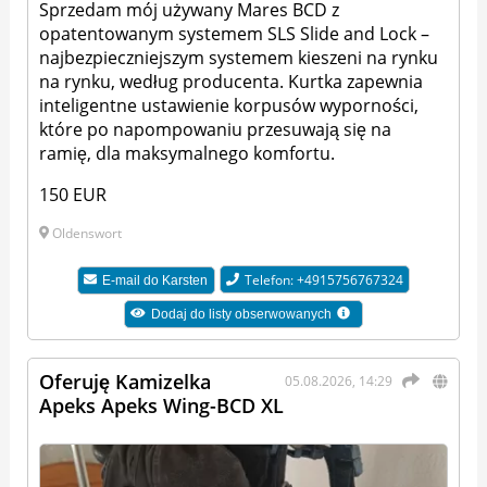
Sprzedam mój używany Mares BCD z
opatentowanym systemem SLS Slide and Lock –
najbezpieczniejszym systemem kieszeni na rynku
na rynku, według producenta. Kurtka zapewnia
inteligentne ustawienie korpusów wyporności,
które po napompowaniu przesuwają się na
ramię, dla maksymalnego komfortu.
150 EUR
Oldenswort
Telefon: +4915756767324
E-mail do
Karsten
Dodaj do listy obserwowanych
Oferuję Kamizelka
05.08.2026, 14:29
Apeks Apeks Wing-BCD XL