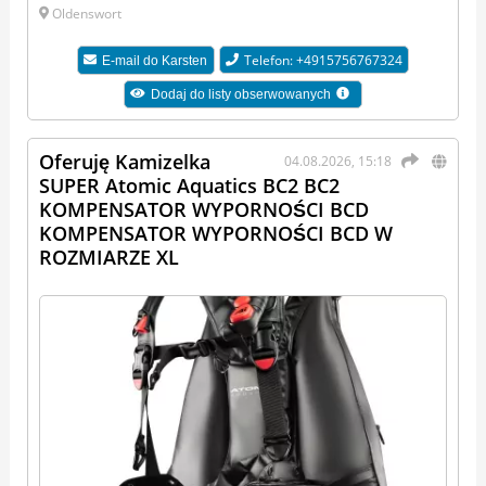
Oldenswort
Telefon: +4915756767324
E-mail do
Karsten
Dodaj do listy obserwowanych
Oferuję Kamizelka
04.08.2026, 15:18
SUPER Atomic Aquatics BC2 BC2
KOMPENSATOR WYPORNOŚCI BCD
KOMPENSATOR WYPORNOŚCI BCD W
ROZMIARZE XL