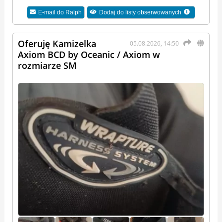
E-mail do
Ralph
Dodaj do listy obserwowanych
Oferuję Kamizelka
05.08.2026, 14:50
Axiom BCD by Oceanic / Axiom w
rozmiarze SM