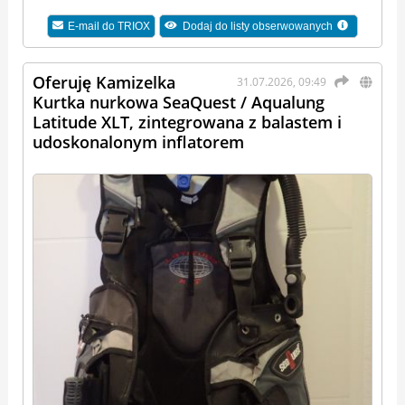
E-mail do
TRIOX
Dodaj do listy obserwowanych
Oferuję Kamizelka
31.07.2026, 09:49
Kurtka nurkowa SeaQuest / Aqualung
Latitude XLT, zintegrowana z balastem i
udoskonalonym inflatorem