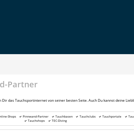
d-Partner
Dir das Tauchsportinternet von seiner besten Seite. Auch Du kannst deine Lie
nline-Shops
Pinnwand-Partner
Tauchbasen
Tauchclubs
Tauchportale
Tau
Tauchshops
TEC-Diving