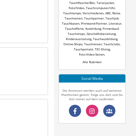
Tauchflasche/Blei
,
Tarierjacket
,
Foto/Video
,
Tauchcomputer/Uhr
,
Tauchlampe
,
Verschiedenes
,
ABC
,
Reise
,
Tauchseiten
,
Tauchpartner
,
Tauchjob
,
Tauchbasen
,
Pinnwand-Partner
,
Literatur
,
Tauchofferte
,
Ausbildung
,
Firmenkauf
,
Tauchshops
,
Geschäftsbeziehung
,
Kinderausrüstung
,
Tauchausbildung
,
Online-Shops
,
Tauchreisen
,
Tauchclubs
,
Tauchportale
,
TEC-Diving
,
Foto-Video-Seiten
,
Alle Rubriken
Social Media
Die Annoncen werden auch auf weiteren
Plattformen geteilt. Folge uns dort und Du
bist immer auf dem Laufenden.