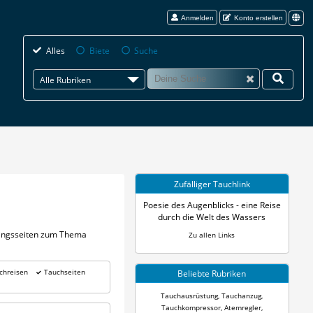
Anmelden
Konto erstellen
Alles
Biete
Suche
Alle Rubriken
Zufälliger Tauchlink
Poesie des Augenblicks - eine Reise
durch die Welt des Wassers
blingsseiten zum Thema
Zu allen Links
chreisen
Tauchseiten
Beliebte Rubriken
Tauchausrüstung
,
Tauchanzug
,
Tauchkompressor
,
Atemregler
,