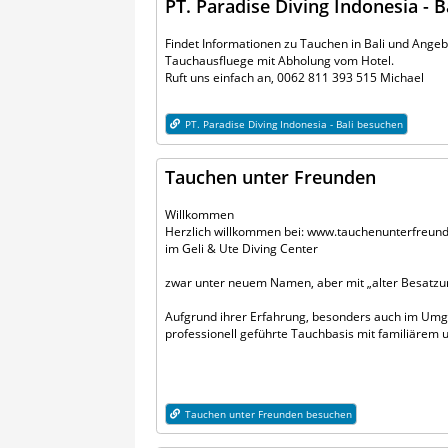
PT. Paradise Diving Indonesia - B
Findet Informationen zu Tauchen in Bali und Angeb
Tauchausfluege mit Abholung vom Hotel.
Ruft uns einfach an, 0062 811 393 515 Michael
PT. Paradise Diving Indonesia - Bali besuchen
Tauchen unter Freunden
Willkommen
Herzlich willkommen bei: www.tauchenunterfreun
im Geli & Ute Diving Center
zwar unter neuem Namen, aber mit „alter Besatzun
Aufgrund ihrer Erfahrung, besonders auch im Umga
professionell geführte Tauchbasis mit familiäre
Tauchen unter Freunden besuchen