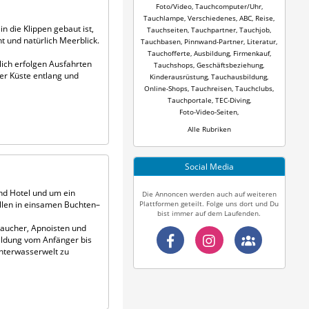
Foto/Video
,
Tauchcomputer/Uhr
,
Tauchlampe
,
Verschiedenes
,
ABC
,
Reise
,
n die Klippen gebaut ist,
Tauchseiten
,
Tauchpartner
,
Tauchjob
,
 und natürlich Meerblick.
Tauchbasen
,
Pinnwand-Partner
,
Literatur
,
Tauchofferte
,
Ausbildung
,
Firmenkauf
,
lich erfolgen Ausfahrten
Tauchshops
,
Geschäftsbeziehung
,
er Küste entlang und
Kinderausrüstung
,
Tauchausbildung
,
Online-Shops
,
Tauchreisen
,
Tauchclubs
,
Tauchportale
,
TEC-Diving
,
Foto-Video-Seiten
,
Alle Rubriken
Social Media
und Hotel und um ein
Die Annoncen werden auch auf weiteren
Plattformen geteilt. Folge uns dort und Du
llen in einsamen Buchten–
bist immer auf dem Laufenden.
 Taucher, Apnoisten und
bildung vom Anfänger bis
Unterwasserwelt zu