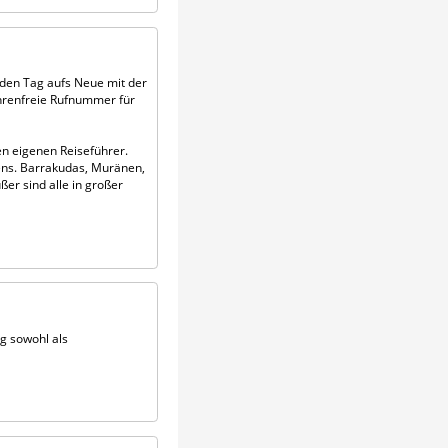
eden Tag aufs Neue mit der
ührenfreie Rufnummer für
en eigenen Reiseführer.
ens. Barrakudas, Muränen,
er sind alle in großer
g sowohl als