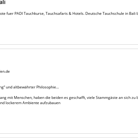
ali
ote fuer PADI Tauchkurse, Tauchsafaris & Hotels. Deutsche Tauchschule in Bali b
den.de
g“ und altbewährter Philosophie...
ng mit Menschen, haben die beiden es geschafft, viele Stammgäste an sich zu b
m und lockerem Ambiente aufzubauen