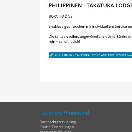
PHILIPPINEN - TAKATUKA LODG
BORN TO DIVE!
Erstklassiges Tauchen mit individuellem Service u
Die fantasievollen, ungewöhnlichen Unterkünfte u
rein – es lohnt sich!
PHILIPPINEN - TAKATUKA LODGE AND DIVE RESORT be
Tauchers Pinnwand
Datenschutzerklärung
Cookie-Einstellungen
Nutzungsrichtlinien