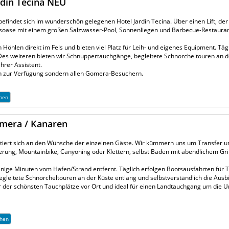
dín Tecina NEU
indet sich im wunderschön gelegenen Hotel Jardín Tecina. Über einen Lift, der i
ngsoase mit einem großen Salzwasser-Pool, Sonnenliegen und Barbecue-Restaurant
hlen direkt im Fels und bieten viel Platz für Leih- und eigenes Equipment. Täg
 Des weiteren bieten wir Schnuppertauchgänge, begleitete Schnorcheltouren an d
rer Assistent.
ten zur Verfügung sondern allen Gomera-Besuchern.
hen
omera / Kanaren
rientiert sich an den Wünsche der einzelnen Gäste. Wir kümmern uns um Transfer 
ung, Mountainbike, Canyoning oder Klettern, selbst Baden mit abendlichem Gri
 wenige Minuten vom Hafen/Strand entfernt. Täglich erfolgen Bootsausfahrten für
gleitete Schnorcheltouren an der Küste entlang und selbstverständlich die Aus
er der schönsten Tauchplätze vor Ort und ideal für einen Landtauchgang um die 
chen