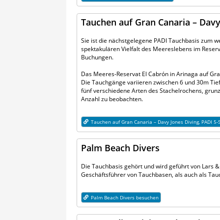
Tauchen auf Gran Canaria – Davy
Sie ist die nächstgelegene PADI Tauchbasis zum w
spektakulären Vielfalt des Meereslebens im Reserv
Buchungen.
Das Meeres-Reservat El Cabrón in Arinaga auf Gran
Die Tauchgänge variieren zwischen 6 und 30m Tief
fünf verschiedene Arten des Stachelrochens, grunz
Anzahl zu beobachten.
Tauchen auf Gran Canaria – Davy Jones Diving, PADI 5
Palm Beach Divers
Die Tauchbasis gehört und wird geführt von Lars &
Geschäftsführer von Tauchbasen, als auch als Tauc
Palm Beach Divers besuchen