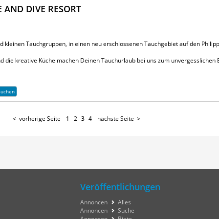
E AND DIVE RESORT
nd kleinen Tauchgruppen, in einen neu erschlossenen Tauchgebiet auf den Philipp
nd die kreative Küche machen Deinen Tauchurlaub bei uns zum unvergesslichen E
suchen
vorherige Seite
1
2
3
4
nächste Seite
Veröffentlichungen
Annoncen
Alles
Annoncen
Suche
Annoncen
Biete