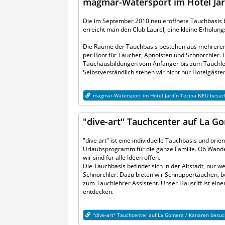
magmar-Watersport im Hotel Jar
Die im September 2010 neu eröffnete Tauchbasis bef
erreicht man den Club Laurel, eine kleine Erholu
Die Räume der Tauchbasis bestehen aus mehreren Hö
per Boot für Taucher, Apnoisten und Schnorchler.
Tauchausbildungen vom Anfänger bis zum Tauchleh
Selbstverständlich stehen wir nicht nur Hotelgäs
magmar-Watersport im Hotel Jardín Tecina NEU besuc
"dive-art" Tauchcenter auf La G
"dive art" ist eine individuelle Tauchbasis und o
Urlaubsprogramm für die ganze Familie. Ob Wander
wir sind für alle Ideen offen.
Die Tauchbasis befindet sich in der Altstadt, nur
Schnorchler. Dazu bieten wir Schnuppertauchen, be
zum Tauchlehrer Assistent. Unser Hausriff ist ein
entdecken.
"dive-art" Tauchcenter auf La Gomera / Kanaren besu