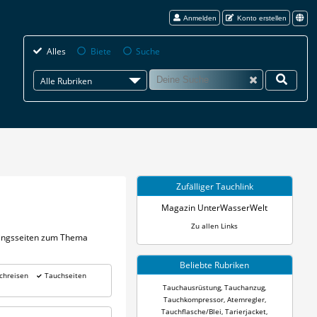
Anmelden
Konto erstellen
Alles
Biete
Suche
Alle Rubriken
Zufälliger Tauchlink
Magazin UnterWasserWelt
Zu allen Links
blingsseiten zum Thema
Beliebte Rubriken
chreisen
Tauchseiten
Tauchausrüstung
,
Tauchanzug
,
Tauchkompressor
,
Atemregler
,
Tauchflasche/Blei
,
Tarierjacket
,