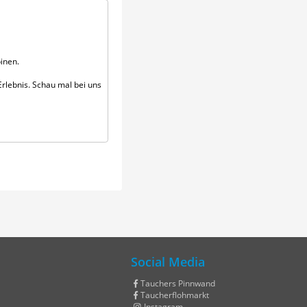
inen.
rlebnis. Schau mal bei uns
Social Media
Tauchers Pinnwand
Taucherflohmarkt
Instagram