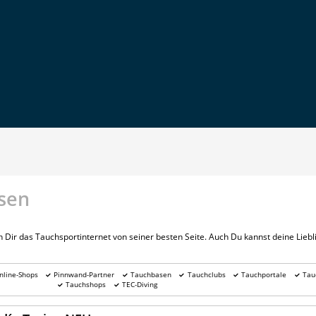
sen
Dir das Tauchsportinternet von seiner besten Seite. Auch Du kannst deine Lie
nline-Shops
Pinnwand-Partner
Tauchbasen
Tauchclubs
Tauchportale
Tau
Tauchshops
TEC-Diving