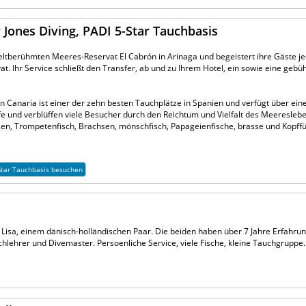
 Jones Diving, PADI 5-Star Tauchbasis
eltberühmten Meeres-Reservat El Cabrón in Arinaga und begeistert ihre Gäste j
at. Ihr Service schließt den Transfer, ab und zu Ihrem Hotel, ein sowie eine geb
 Canaria ist einer der zehn besten Tauchplätze in Spanien und verfügt über ein
e und verblüffen viele Besucher durch den Reichtum und Vielfalt des Meeresleb
en, Trompetenfisch, Brachsen, mönschfisch, Papageienfische, brasse und Kopffüß
-Star Tauchbasis besuchen
 Lisa, einem dänisch-holländischen Paar. Die beiden haben über 7 Jahre Erfahrun
hlehrer und Divemaster. Persoenliche Service, viele Fische, kleine Tauchgruppe.