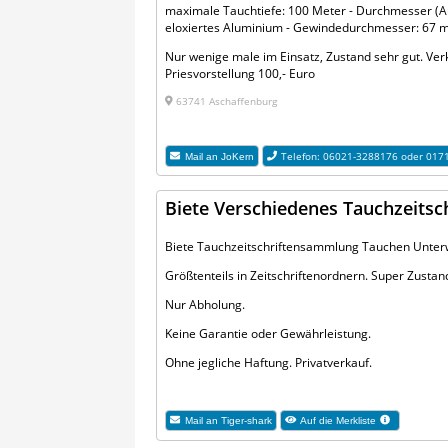
maximale Tauchtiefe: 100 Meter - Durchmesser (A
eloxiertes Aluminium - Gewindedurchmesser: 67 mm
Nur wenige male im Einsatz, Zustand sehr gut. Ver
Priesvorstellung 100,- Euro
63741 Aschaffenburg
Telefon: 06021-3288176 oder 017
Mail an
JoKern
Biete Verschiedenes Tauchzeitsc
Biete Tauchzeitschriftensammlung Tauchen Unterw
Größtenteils in Zeitschriftenordnern. Super Zusta
Nur Abholung.
Keine Garantie oder Gewährleistung.
Ohne jegliche Haftung. Privatverkauf.
Mail an
Tiger-shark
Auf die Merkliste