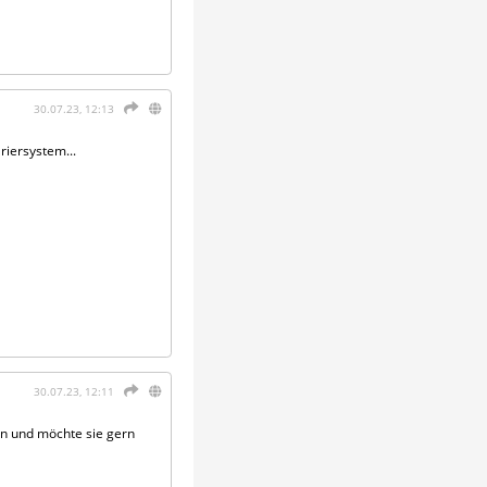
30.07.23, 12:13
riersystem...
30.07.23, 12:11
hen und möchte sie gern