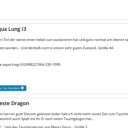
qua Lung I3
n Teil der weste einen hebel zum austarieren hat und ganz normal am oberen ta
tzt worden... Und deshalb noch in einem sehr guten Zustand...Größe 44
ste-aqua-lung-i3/2498227364-230-1099
uf die Merkliste
weste Dragon
e hat mir gute Dienste geleistet leider hab ich nicht mehr soviel Zeit zum Tauc
türlich auch Spaß mit ihr Ei noch vielen Tauchgängen hat...
60€... Und das Tauchermesser von Mares Force... Größe S