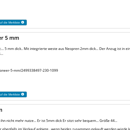
uf die Merkliste
eer 5 mm
.. 5 mm dick.. Mit integrierte weste aus Neopren 2mm dick... Der Anzug ist in ei
...
-pioneer-5-mm/2499338497-230-1099
uf die Merkliste
m
ihn nicht mehr nutze... Er ist 5mm dick Er sitzt sehr bequem... Größe 44...
hier ebenfalls im Verkauf anbiete...wenn beides zusammen gekauft werden würde k