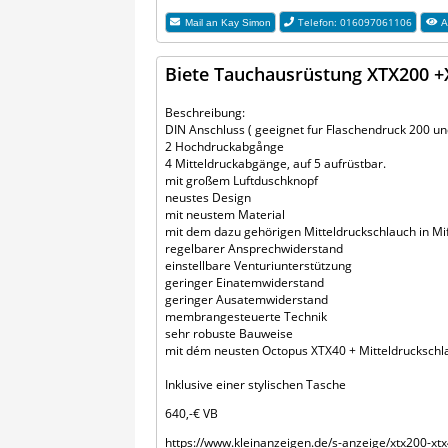
Telefon: 016097061106
Mail an
Kay Simon
A
Biete Tauchausrüstung XTX200 +
Beschreibung:
DIN Anschluss ( geeignet fur Flaschendruck 200 u
2 Hochdruckabgånge
4 Mitteldruckabgänge, auf 5 aufrüstbar.
mit großem Luftduschknopf
neustes Design
mit neustem Material
mit dem dazu gehörigen Mitteldruckschlauch in Mif
regelbarer Ansprechwiderstand
einstellbare Venturiunterstützung
geringer Einatemwiderstand
geringer Ausatemwiderstand
membrangesteuerte Technik
sehr robuste Bauweise
mit dém neusten Octopus XTX40 + Mitteldruckschlau
Inklusive einer stylischen Tasche
640,-€ VB
https://www.kleinanzeigen.de/s-anzeige/xtx200-x