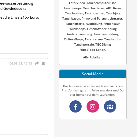
Foto/Video
,
Tauchcomputer/Uhr
,
 seewasserbeständig
Tauchlampe
,
Verschiedenes
,
ABC
,
Reise
,
nd Gewindeseite.
Tauchseiten
,
Tauchpartner
,
Tauchjob
,
t die Linse 215,- Euro.
Tauchbasen
,
Pinnwand-Partner
,
Literatur
,
Tauchofferte
,
Ausbildung
,
Firmenkauf
,
Tauchshops
,
Geschäftsbeziehung
,
Kinderausrüstung
,
Tauchausbildung
,
Online-Shops
,
Tauchreisen
,
Tauchclubs
,
Tauchportale
,
TEC-Diving
,
Foto-Video-Seiten
,
Alle Rubriken
06.08.23, 12:13
Social Media
Die Annoncen werden auch auf weiteren
Plattformen geteilt. Folge uns dort und Du
bist immer auf dem Laufenden.