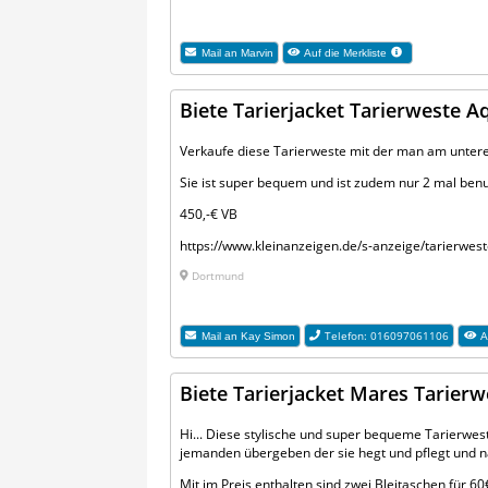
Mail an
Marvin
Auf die Merkliste
Biete Tarierjacket Tarierweste A
Verkaufe diese Tarierweste mit der man am untere
Sie ist super bequem und ist zudem nur 2 mal benu
450,-€ VB
https://www.kleinanzeigen.de/s-anzeige/tarierwe
Dortmund
Telefon: 016097061106
Mail an
Kay Simon
A
Biete Tarierjacket Mares Tarier
Hi... Diese stylische und super bequeme Tarierwest
jemanden übergeben der sie hegt und pflegt und na
Mit im Preis enthalten sind zwei Bleitaschen für 