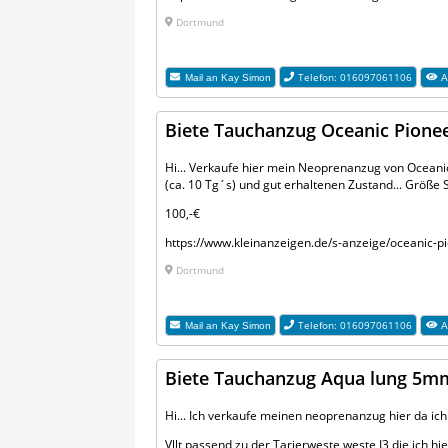
Dortmund
Telefon: 016097061106
Mail an
Kay Simon
A
Biete Tauchanzug Oceanic Pion
Hi... Verkaufe hier mein Neoprenanzug von Oceanic.
(ca. 10 Tg´s) und gut erhaltenen Zustand... Größe S
100,-€
https://www.kleinanzeigen.de/s-anzeige/oceanic
Dortmund
Telefon: 016097061106
Mail an
Kay Simon
A
Biete Tauchanzug Aqua lung 5m
Hi... Ich verkaufe meinen neoprenanzug hier da ich 
Vllt passend zu der Tarierweste weste I3 die ich 