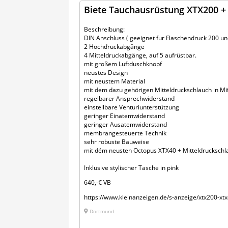
Biete Tauchausrüstung XTX200 +
Beschreibung:
DIN Anschluss ( geeignet fur Flaschendruck 200 u
2 Hochdruckabgånge
4 Mitteldruckabgänge, auf 5 aufrüstbar.
mit großem Luftduschknopf
neustes Design
mit neustem Material
mit dem dazu gehörigen Mitteldruckschlauch in Mif
regelbarer Ansprechwiderstand
einstellbare Venturiunterstützung
geringer Einatemwiderstand
geringer Ausatemwiderstand
membrangesteuerte Technik
sehr robuste Bauweise
mit dém neusten Octopus XTX40 + Mitteldruckschlau
Inklusive stylischer Tasche in pink
640,-€ VB
https://www.kleinanzeigen.de/s-anzeige/xtx200-x
Dortmund