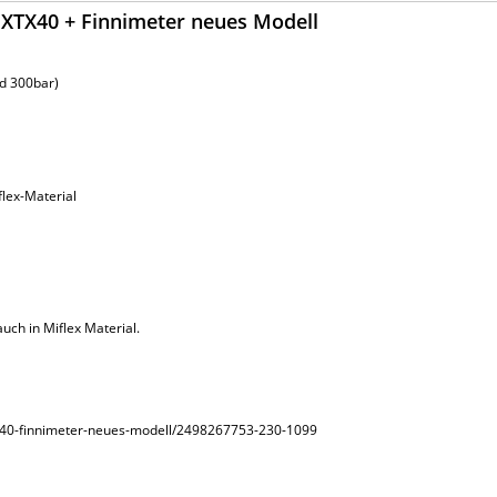
 XTX40 + Finnimeter neues Modell
nd 300bar)
lex-Material
ch in Miflex Material.
tx40-finnimeter-neues-modell/2498267753-230-1099