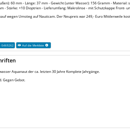
ußen): 60 mm - Länge: 37 mm - Gewicht (unter Wasser): 156 Gramm - Material:
 - Stärke: +10 Dioptrien - Lieferumfang: Makrolinse - mit Schutzkappe Front- u
kauf wegen Umstieg auf Nauticam. Der Neupreis war 249,- Euro Mittlerweile koste
1-5469262
Auf die Merkliste
hriften
asser Aquanaut der ca. letzten 30 Jahre Komplete Jahrgänge.
nd. Gegen Gebot.