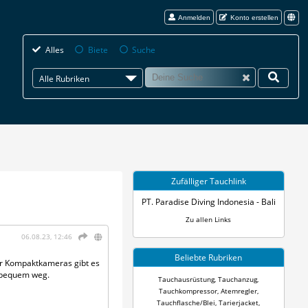
Anmelden
Konto erstellen
Alles
Biete
Suche
Alle Rubriken
Zufälliger Tauchlink
PT. Paradise Diving Indonesia - Bali
Zu allen Links
06.08.23, 12:46
Beliebte Rubriken
ür Kompaktkameras gibt es
z bequem weg.
Tauchausrüstung
,
Tauchanzug
,
Tauchkompressor
,
Atemregler
,
Tauchflasche/Blei
,
Tarierjacket
,