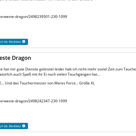
arierweste-dragon/2498239501-230-1099
uf die Merkliste
weste Dragon
e hat mir gute Dienste geleistet leider hab ich nicht mehr soviel Zeit zum Tauc
türlich auch Spaß mit ihr Ei noch vielen Tauchgängen hat...
60€... Und das Tauchermesser von Mares Force... Größe XL
arierweste-dragon/2498242347-230-1099
uf die Merkliste