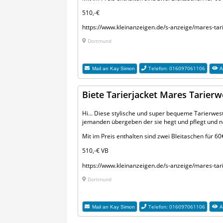
510,-€
https://www.kleinanzeigen.de/s-anzeige/mares-t
Dortmund
Telefon: 016097061106
Mail an
Kay Simon
A
Biete Tarierjacket Mares Tarier
Hi... Diese stylische und super bequeme Tarierwest
jemanden übergeben der sie hegt und pflegt und na
Mit im Preis enthalten sind zwei Bleitaschen für 
510,-€ VB
https://www.kleinanzeigen.de/s-anzeige/mares-t
Dortmund
Telefon: 016097061106
Mail an
Kay Simon
A