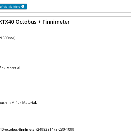
uf die Merkliste
XTX40 Octobus + Finnimeter
nd 300bar)
lex-Material
ch in Miflex Material.
tx40-octobus-finnimeter/2498281473-230-1099