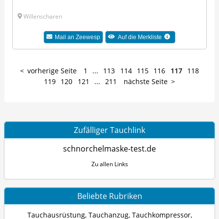
Willenscharen
Mail an
Zeewesp
Auf die Merkliste
vorherige Seite
1
...
113
114
115
116
117
118
119
120
121
...
211
nächste Seite
Zufälliger Tauchlink
schnorchelmaske-test.de
Zu allen Links
Beliebte Rubriken
Tauchausrüstung
,
Tauchanzug
,
Tauchkompressor
,