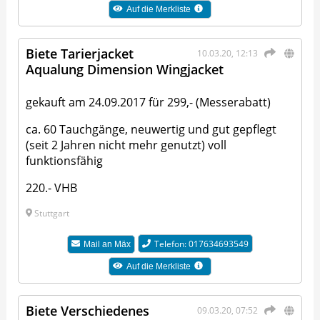
Auf die Merkliste
Biete Tarierjacket
10.03.20, 12:13
Aqualung Dimension Wingjacket
gekauft am 24.09.2017 für 299,- (Messerabatt)
ca. 60 Tauchgänge, neuwertig und gut gepflegt
(seit 2 Jahren nicht mehr genutzt) voll
funktionsfähig
220.- VHB
Stuttgart
Telefon: 017634693549
Mail an
Mäx
Auf die Merkliste
Biete Verschiedenes
09.03.20, 07:52