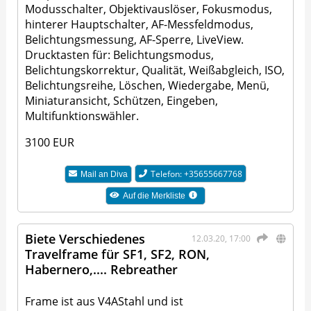
Modusschalter, Objektivauslöser, Fokusmodus,
hinterer Hauptschalter, AF-Messfeldmodus,
Belichtungsmessung, AF-Sperre, LiveView.
Drucktasten für: Belichtungsmodus,
Belichtungskorrektur, Qualität, Weißabgleich, ISO,
Belichtungsreihe, Löschen, Wiedergabe, Menü,
Miniaturansicht, Schützen, Eingeben,
Multifunktionswähler.
3100 EUR
Telefon: +35655667768
Mail an
Diva
Auf die Merkliste
Biete Verschiedenes
12.03.20, 17:00
Travelframe für SF1, SF2, RON,
Habernero,.... Rebreather
Frame ist aus V4AStahl und ist