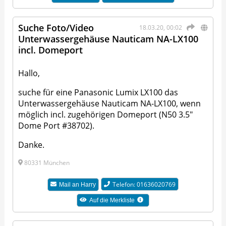
Suche Foto/Video
18.03.20, 00:02
Unterwassergehäuse Nauticam NA-LX100
incl. Domeport
Hallo,
suche für eine Panasonic Lumix LX100 das
Unterwassergehäuse Nauticam NA-LX100, wenn
möglich incl. zugehörigen Domeport (N50 3.5"
Dome Port #38702).
Danke.
80331 München
Telefon: 01636020769
Mail an
Harry
Auf die Merkliste