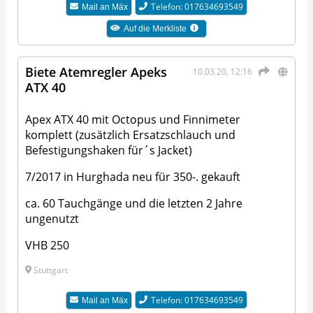
Telefon: 017634693549
Mail an
Mäx
Auf die Merkliste
Biete Atemregler Apeks
10.03.20, 12:16
ATX 40
Apex ATX 40 mit Octopus und Finnimeter
komplett (zusätzlich Ersatzschlauch und
Befestigungshaken für´s Jacket)
7/2017 in Hurghada neu für 350-. gekauft
ca. 60 Tauchgänge und die letzten 2 Jahre
ungenutzt
VHB 250
Stuttgart
Telefon: 017634693549
Mail an
Mäx