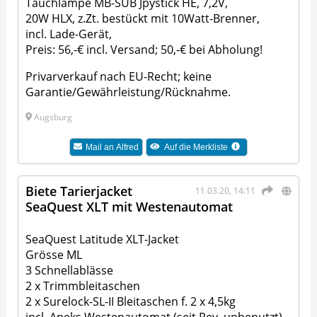
Tauchlampe MB-SUB Jpystick HE, 7,2V,
20W HLX, z.Zt. bestückt mit 10Watt-Brenner,
incl. Lade-Gerät,
Preis: 56,-€ incl. Versand; 50,-€ bei Abholung!
Privarverkauf nach EU-Recht; keine
Garantie/Gewährleistung/Rücknahme.
Augsburg
Mail an
Alfred
Auf die Merkliste
Biete Tarierjacket
11.03.20, 14:11
SeaQuest XLT mit Westenautomat
SeaQuest Latitude XLT-Jacket
Grösse ML
3 Schnellablässe
2 x Trimmbleitaschen
2 x Surelock-SL-II Bleitaschen f. 2 x 4,5kg