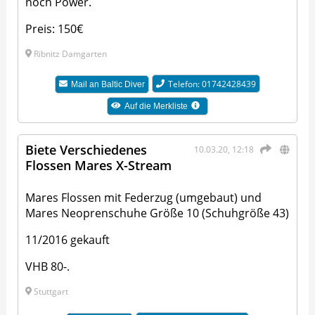
noch Power.
Preis: 150€
Ribnitz Damgarten
Telefon: 01742428439
Mail an
Baltic Diver
Auf die Merkliste
Biete Verschiedenes
10.03.20, 12:18
Flossen Mares X-Stream
Mares Flossen mit Federzug (umgebaut) und
Mares Neoprenschuhe Größe 10 (Schuhgröße 43)
11/2016 gekauft
VHB 80-.
Stuttgart