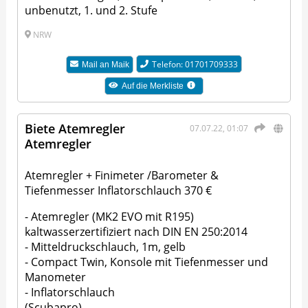
unbenutzt, 1. und 2. Stufe
NRW
Telefon: 01701709333
Mail an
Maik
Auf die Merkliste
Biete Atemregler
07.07.22, 01:07
Atemregler
Atemregler + Finimeter /Barometer &
Tiefenmesser Inflatorschlauch 370 €
- Atemregler (MK2 EVO mit R195)
kaltwasserzertifiziert nach DIN EN 250:2014
- Mitteldruckschlauch, 1m, gelb
- Compact Twin, Konsole mit Tiefenmesser und
Manometer
- Inflatorschlauch
(Scubapro)