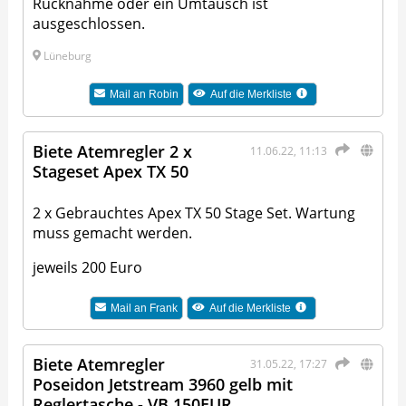
Rücknahme oder ein Umtausch ist
ausgeschlossen.
Lüneburg
Mail an
Robin
Auf die Merkliste
Biete Atemregler 2 x
11.06.22, 11:13
Stageset Apex TX 50
2 x Gebrauchtes Apex TX 50 Stage Set. Wartung
muss gemacht werden.
jeweils 200 Euro
Mail an
Frank
Auf die Merkliste
Biete Atemregler
31.05.22, 17:27
Poseidon Jetstream 3960 gelb mit
Reglertasche - VB 150EUR