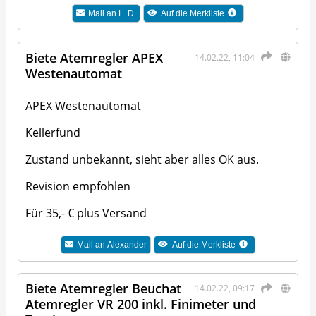
Mail an
L. D.
Auf die Merkliste
Biete Atemregler APEX
14.02.22, 11:04
Westenautomat
APEX Westenautomat
Kellerfund
Zustand unbekannt, sieht aber alles OK aus.
Revision empfohlen
Für 35,- € plus Versand
Mail an
Alexander
Auf die Merkliste
Biete Atemregler Beuchat
14.02.22, 09:17
Atemregler VR 200 inkl. Finimeter und