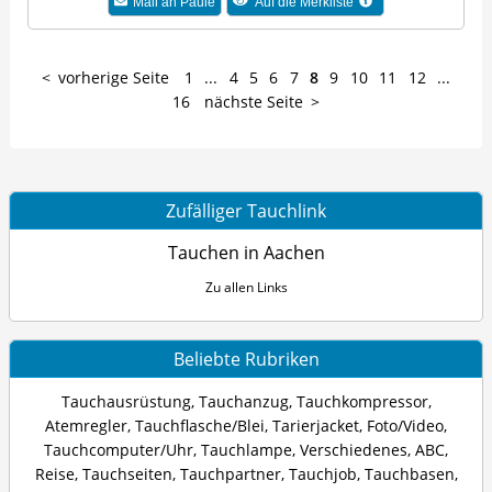
Mail an
Paule
Auf die Merkliste
vorherige Seite
1
...
4
5
6
7
8
9
10
11
12
...
16
nächste Seite
Zufälliger Tauchlink
Tauchen in Aachen
Zu allen Links
Beliebte Rubriken
Tauchausrüstung
,
Tauchanzug
,
Tauchkompressor
,
Atemregler
,
Tauchflasche/Blei
,
Tarierjacket
,
Foto/Video
,
Tauchcomputer/Uhr
,
Tauchlampe
,
Verschiedenes
,
ABC
,
Reise
,
Tauchseiten
,
Tauchpartner
,
Tauchjob
,
Tauchbasen
,