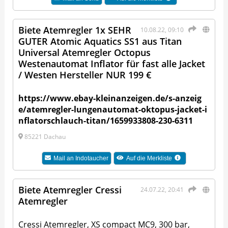
Biete Atemregler 1x SEHR
10.08.22, 09:10
GUTER Atomic Aquatics SS1 aus Titan
Universal Atemregler Octopus
Westenautomat Inflator für fast alle Jacket
/ Westen Hersteller NUR 199 €
https://www.ebay-kleinanzeigen.de/s-anzeig
e/atemregler-lungenautomat-oktopus-jacket-i
nflatorschlauch-titan/1659933808-230-6311
85221 Dachau
Mail an
Indotaucher
Auf die Merkliste
Biete Atemregler Cressi
24.07.22, 20:41
Atemregler
Cressi Atemregler, XS compact MC9, 300 bar,