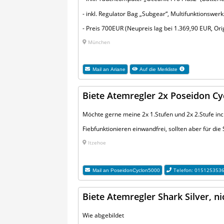
- inkl. Regulator Bag „Subgear“, Multifunktionswe
- Preis 700EUR (Neupreis lag bei 1.369,90 EUR, Or
München
Mail an
Ariane
Auf die Merkliste
Biete Atemregler 2x Poseidon C
Möchte gerne meine 2x 1.Stufen und 2x 2.Stufe incl
Fiebfunktionieren einwandfrei, sollten aber für d
Itzehoe
Telefon: 015125353
Mail an
PoseidonCyclon5000
Biete Atemregler Shark Silver, n
Wie abgebildet