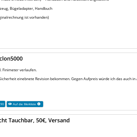
rkzeug, Bügeladapter, Handbuch
iginalrechnung ist vorhanden)
yclon5000
. Finimeter verlaufen.
ie Sicherheit einebnete Revision bekommen. Gegen Aufpreis würde ich das auch in
690
Auf die Merkliste
icht Tauchbar, 50€, Versand