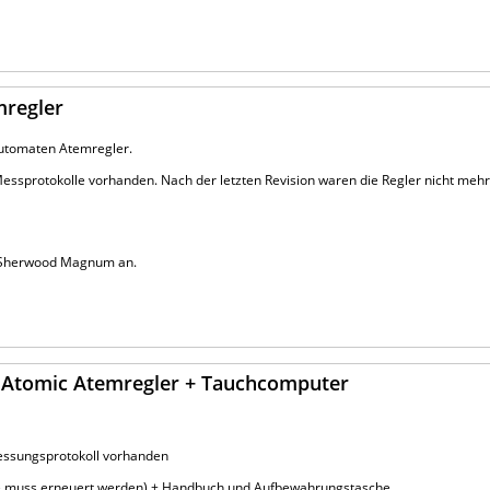
mregler
automaten Atemregler.
. Messprotokolle vorhanden. Nach der letzten Revision waren die Regler nicht meh
en Sherwood Magnum an.
 Atomic Atemregler + Tauchcomputer
Messungsprotokoll vorhanden
erie muss erneuert werden) + Handbuch und Aufbewahrungstasche