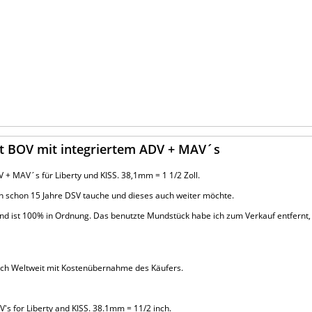
ft BOV mit integriertem ADV + MAV´s
 + MAV´s für Liberty und KISS. 38,1mm = 1 1/2 Zoll.
ch schon 15 Jahre DSV tauche und dieses auch weiter möchte.
nd ist 100% in Ordnung. Das benutzte Mundstück habe ich zum Verkauf entfernt,
auch Weltweit mit Kostenübernahme des Käufers.
V's for Liberty and KISS. 38.1mm = 11/2 inch.