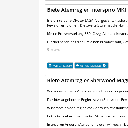
Biete Atemregler Interspiro MKII
Biete Interspiro Divator (AGA) Vollgesichtsmaske
Revision empfohlen! Die zweite Stufe hat die Norma
Meine Preisvorstellung 380,-€ zzgl. Versandkosten
Hierbei handelt es sich um einen Privatverkauf, 
Bayern
Mail an
Mäx20
Auf die Merkliste
Biete Atemregler Sherwood Ma
Wir verkaufen aus Vereinsbeständen vier Lungena
Der hier angebotene Regler ist von Sherwood. Revi
Wir empfelen den regler vor Gebrauch revisionieren
Enthalten neben zwei zweiten Stufen sist ein Finni 
In unseren Anderen Auktionen bieten wir noch frisc