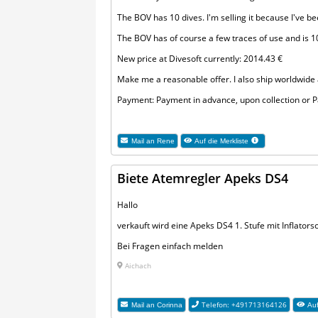
The BOV has 10 dives. I'm selling it because I've b
The BOV has of course a few traces of use and is 1
New price at Divesoft currently: 2014.43 €
Make me a reasonable offer. I also ship worldwide 
Payment: Payment in advance, upon collection or P
Mail an
Rene
Auf die Merkliste
Biete Atemregler Apeks DS4
Hallo
verkauft wird eine Apeks DS4 1. Stufe mit Inflatorsc
Bei Fragen einfach melden
Aichach
Telefon: +491713164126
Mail an
Corinna
Auf