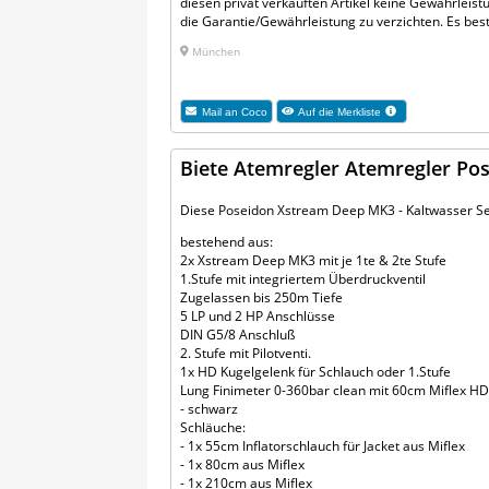
diesen privat verkauften Artikel keine Gewährleist
die Garantie/Gewährleistung zu verzichten. Es be
München
Mail an
Coco
Auf die Merkliste
Biete Atemregler Atemregler Po
Diese Poseidon Xstream Deep MK3 - Kaltwasser S
bestehend aus:
2x Xstream Deep MK3 mit je 1te & 2te Stufe
1.Stufe mit integriertem Überdruckventil
Zugelassen bis 250m Tiefe
5 LP und 2 HP Anschlüsse
DIN G5/8 Anschluß
2. Stufe mit Pilotventi.
1x HD Kugelgelenk für Schlauch oder 1.Stufe
Lung Finimeter 0-360bar clean mit 60cm Miflex HD
- schwarz
Schläuche:
- 1x 55cm Inflatorschlauch für Jacket aus Miflex
- 1x 80cm aus Miflex
- 1x 210cm aus Miflex