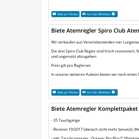
Mail an
Florian
Auf die Merkliste
Biete Atemregler Spiro Club Ate
Wir verkaufen aus Vereinsbeständen vier Lungen
Die drei Spiro Club Regler sind frisch revisioniert
und ungenutzt abzugeben.
Preis gilt pro Reglerset.
In unserer weiteren Auktion bieten wir noch ein
Mail an
Florian
Auf die Merkliste
Biete Atemregler Komplettpaket
- 35 Tauchgänge
- Revision 10/2017 (danach nicht mehr benutzt), 
- inkl. Tauchcomputer „Oceanic Pro Plus2“ (Batt