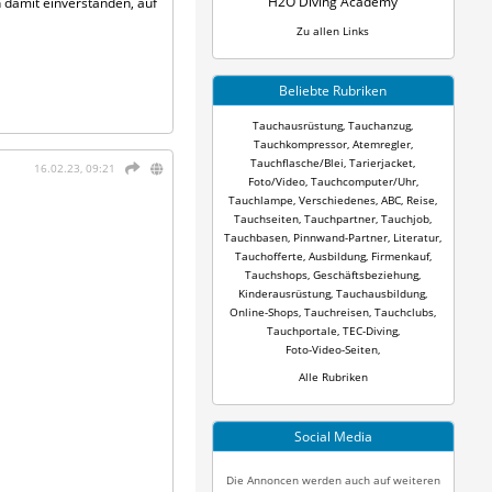
H2O Diving Academy
h damit einverstanden, auf
Zu allen Links
Beliebte Rubriken
Tauchausrüstung
,
Tauchanzug
,
Tauchkompressor
,
Atemregler
,
Tauchflasche/Blei
,
Tarierjacket
,
16.02.23, 09:21
Foto/Video
,
Tauchcomputer/Uhr
,
Tauchlampe
,
Verschiedenes
,
ABC
,
Reise
,
Tauchseiten
,
Tauchpartner
,
Tauchjob
,
Tauchbasen
,
Pinnwand-Partner
,
Literatur
,
Tauchofferte
,
Ausbildung
,
Firmenkauf
,
Tauchshops
,
Geschäftsbeziehung
,
Kinderausrüstung
,
Tauchausbildung
,
Online-Shops
,
Tauchreisen
,
Tauchclubs
,
Tauchportale
,
TEC-Diving
,
Foto-Video-Seiten
,
Alle Rubriken
Social Media
Die Annoncen werden auch auf weiteren