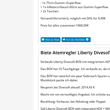
- 1x 75cm Gummi »Superflow
+ 1x Inflatorschlauch 60cm aus Gummi Superflow
+ 2x Taschen
Versand (Versichert), möglich mit DHL für 9,49€
Preis für alles zusammen 1060,00€
Mail an
Maik
Auf die Merkliste
Biete Atemregler Liberty Diveso
Verkaufe Liberty Divesoft BOV mit integriertem ADV
Das BOV hat 10 Tauchgänge. Ich verkaufe es, da i
Das BOV hat natürlich ein paar Gebrauch Spuren u
Mundstück packe ich dabei.
Neupreis bei Divesoft aktuell: 2014,43 €
Macht mir ein vernünftiges Angebot. Ich schicke 
Bezahlung: Vorkasse, bei Abholung oder Paypal.
Sell Liberty Divesoft BOV with integrated ADV + MA