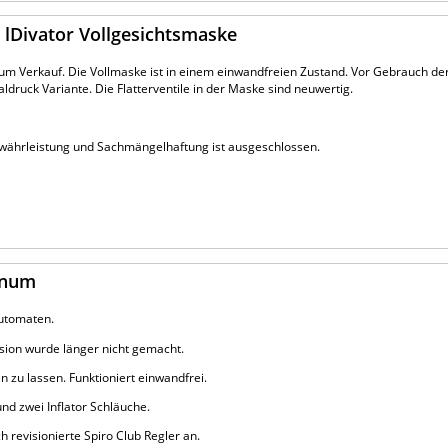
 lDivator Vollgesichtsmaske
 zum Verkauf. Die Vollmaske ist in einem einwandfreien Zustand. Vor Gebrauch d
ldruck Variante. Die Flatterventile in der Maske sind neuwertig.
.
Gewährleistung und Sachmängelhaftung ist ausgeschlossen.
gnum
utomaten.
sion wurde länger nicht gemacht.
 zu lassen. Funktioniert einwandfrei.
und zwei Inflator Schläuche.
h revisionierte Spiro Club Regler an.