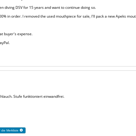
een diving DSV for 15 years and want to continue doing so.
00% in order. I removed the used mouthpiece for sale, I'll pack a new Apeks mouth
at buyer's expense.
ayPal.
hlauch. Stufe funktioniert einwandfrei.
 die Merkliste