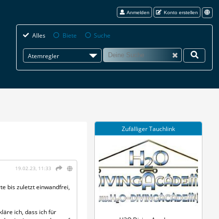
Anmelden
Konto erstellen
Alles
Biete
Suche
Atemregler
Zufälliger Tauchlink
19.02.23, 11:33
e bis zuletzt einwandfrei,
äre ich, dass ich für