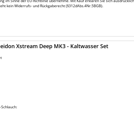
ung im Sinne der EU-Richtlinie übernehme. Mit Kauf erklären Sie sich ausdrücklic
steht kein Widerrufs- und Rückgaberecht (§312dAbs.4Nr.5BGB).
seidon Xstream Deep MK3 - Kaltwasser Set
et
-Schlauch: