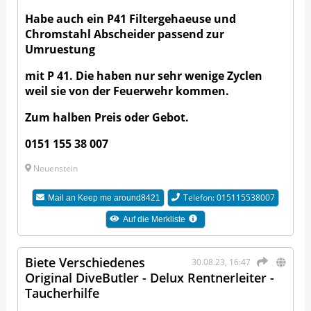
Habe auch ein P41 Filtergehaeuse
und
Chromstahl Abscheider passend zur
Umruestung
mit P 41. Die haben nur sehr wenige Zyclen
weil sie von der Feuerwehr kommen.
Zum halben Preis oder Gebot.
0151 155 38 007
Neuenstein
Telefon: 015115538007
Mail an
Keep me around8421
Auf die Merkliste
Biete Verschiedenes
30.08.23, 16:47
Original DiveButler - Delux Rentnerleiter -
Taucherhilfe