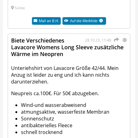
Sickte
Mail an
B.H.
Auf die Merkliste
Biete Verschiedenes
28.10.23, 11:48
Lavacore Womens Long Sleeve zusätzliche
Wärme im Neopren
Unteriehshirt von Lavacore Größe 42/44. Mein
Anzug ist leider zu eng und ich kann nichts
darunterziehen.
Neupreis ca.100€. Für 50€ abzugeben.
Wind-und wasserabweisend
atmungsaktive, wasserfeste Membran
Sonnenschutz
antibakterielles Fleece
schnell trocknend