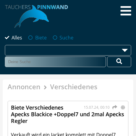
Alles
Biete
Suche
Annoncen
Verschiedenes
Biete Verschiedenes
15.07.24, 00:10
Apecks Blackice +Doppel7 und 2mal Apecks
Regler
Verkauft wird ein Jacket komplett mit Doppel7