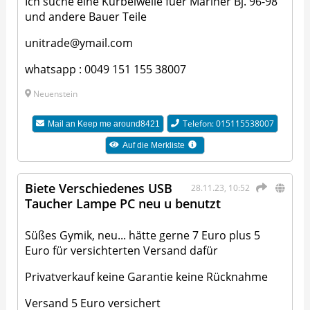
Ich suche eine Kurbelwelle fuer Mariner Bj. 96-98
und andere Bauer Teile
unitrade@ymail.com
whatsapp : 0049 151 155 38007
Neuenstein
Telefon: 015115538007
Mail an
Keep me around8421
Auf die Merkliste
Biete Verschiedenes USB
28.11.23, 10:52
Taucher Lampe PC neu u benutzt
Süßes Gymik, neu... hätte gerne 7 Euro plus 5
Euro für versichterten Versand dafür
Privatverkauf keine Garantie keine Rücknahme
Versand 5 Euro versichert