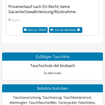
Privatverkauf nach EU-Recht; keine
Garantie/Gewährleistung/Rücknahme.
Bayern
Mail an TRIOX
Auf die Merkliste
Zufälliger Tauchlink
Tauchschule i4d Ansbach
Zu allen Links
Beliebte Rubriken
Tauchausrüstung
,
Tauchanzug
,
Tauchkompressor
,
Atemregler
,
Tauchflasche/Blei
,
Tarierjacket
,
Foto/Video
,