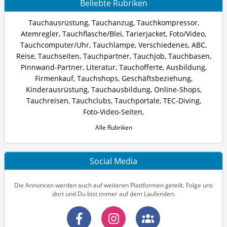
Beliebte Rubriken
Tauchausrüstung
,
Tauchanzug
,
Tauchkompressor
,
Atemregler
,
Tauchflasche/Blei
,
Tarierjacket
,
Foto/Video
,
Tauchcomputer/Uhr
,
Tauchlampe
,
Verschiedenes
,
ABC
,
Reise
,
Tauchseiten
,
Tauchpartner
,
Tauchjob
,
Tauchbasen
,
Pinnwand-Partner
,
Literatur
,
Tauchofferte
,
Ausbildung
,
Firmenkauf
,
Tauchshops
,
Geschäftsbeziehung
,
Kinderausrüstung
,
Tauchausbildung
,
Online-Shops
,
Tauchreisen
,
Tauchclubs
,
Tauchportale
,
TEC-Diving
,
Foto-Video-Seiten
,
Alle Rubriken
Social Media
Die Annoncen werden auch auf weiteren Plattformen geteilt. Folge uns
dort und Du bist immer auf dem Laufenden.