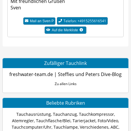
Mit freundlichen Grüßen
Sven
Telefon: +4915255616541
Mail an Sven P
Auf die Merkliste
Zufälliger Tauchlink
freshwater-team.de | Steffies und Peters Dive-Blog
Zu allen Links
Beliebte Rubriken
Tauchausrüstung
,
Tauchanzug
,
Tauchkompressor
,
Atemregler
,
Tauchflasche/Blei
,
Tarierjacket
,
Foto/Video
,
Tauchcomputer/Uhr
,
Tauchlampe
,
Verschiedenes
,
ABC
,