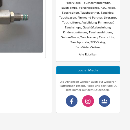
Foto/Video
,
Tauchcomputer/Uhr
,
Tauchlampe
,
Verschiedenes
,
ABC
,
Reise
,
Tauchseiten
,
Tauchpartner
,
Tauchjob
,
Tauchbasen
,
Pinnwand-Partner
,
Literatur
,
Tauchofferte
,
Ausbildung
,
Firmenkauf
,
Tauchshops
,
Geschäftsbeziehung
,
Kinderausrüstung
,
Tauchausbildung
,
Online-Shops
,
Tauchreisen
,
Tauchclubs
,
Tauchportale
,
TEC-Diving
,
Foto-Video-Seiten
,
Alle Rubriken
Social Media
Die Annoncen werden auch auf weiteren
Plattformen geteilt. Folge uns dort und Du
bist immer auf dem Laufenden.