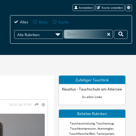
Anmelden
Konto erstellen
Alles
Biete
Suche
Alle Rubriken
Zufälliger Tauchlink
Nautilus - Tauchschule am Attersee
Zu allen Links
02.01.26, 07:41
Beliebte Rubriken
Tauchausrüstung
,
Tauchanzug
,
Tauchkompressor
,
Atemregler
,
Tauchflasche/Blei
,
Tarierjacket
,