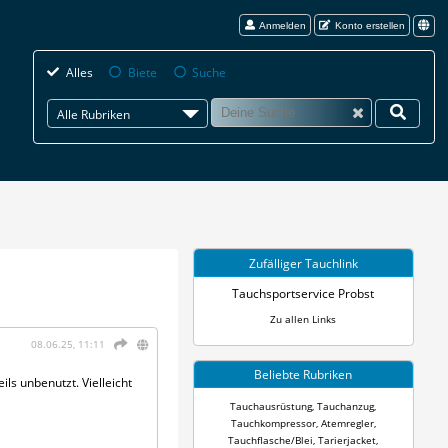
Anmelden
Konto erstellen
Alles
Biete
Suche
Alle Rubriken
Zufälliger Tauchlink
Tauchsportservice Probst
Zu allen Links
08.06.25, 11:11
Beliebte Rubriken
ils unbenutzt. Vielleicht
Tauchausrüstung
,
Tauchanzug
,
Tauchkompressor
,
Atemregler
,
Tauchflasche/Blei
,
Tarierjacket
,