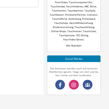
Foto/Video
,
Tauchcomputer/Uhr
,
Tauchlampe
,
Verschiedenes
,
ABC
,
Reise
,
Tauchseiten
,
Tauchpartner
,
Tauchjob
,
Tauchbasen
,
Pinnwand-Partner
,
Literatur
,
Tauchofferte
,
Ausbildung
,
Firmenkauf
,
Tauchshops
,
Geschäftsbeziehung
,
Kinderausrüstung
,
Tauchausbildung
,
Online-Shops
,
Tauchreisen
,
Tauchclubs
,
Tauchportale
,
TEC-Diving
,
Foto-Video-Seiten
,
Alle Rubriken
Social Media
Die Annoncen werden auch auf weiteren
Plattformen geteilt. Folge uns dort und Du
bist immer auf dem Laufenden.