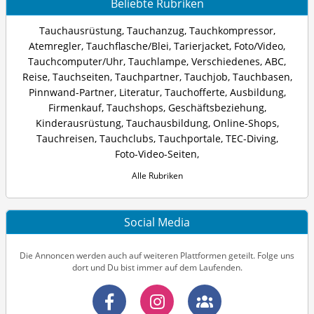
Beliebte Rubriken
Tauchausrüstung
,
Tauchanzug
,
Tauchkompressor
,
Atemregler
,
Tauchflasche/Blei
,
Tarierjacket
,
Foto/Video
,
Tauchcomputer/Uhr
,
Tauchlampe
,
Verschiedenes
,
ABC
,
Reise
,
Tauchseiten
,
Tauchpartner
,
Tauchjob
,
Tauchbasen
,
Pinnwand-Partner
,
Literatur
,
Tauchofferte
,
Ausbildung
,
Firmenkauf
,
Tauchshops
,
Geschäftsbeziehung
,
Kinderausrüstung
,
Tauchausbildung
,
Online-Shops
,
Tauchreisen
,
Tauchclubs
,
Tauchportale
,
TEC-Diving
,
Foto-Video-Seiten
,
Alle Rubriken
Social Media
Die Annoncen werden auch auf weiteren Plattformen geteilt. Folge uns
dort und Du bist immer auf dem Laufenden.