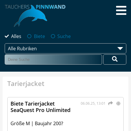
Alles
Biete
Suche
Alle Rubriken
Tarierjacket
Biete Tarierjacket
06.06.25, 13:01
SeaQuest Pro Unlimited
Größe M | Baujahr 200?