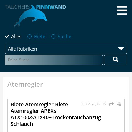
Alles
Biete
Suche
Alle Rubriken
Atemregler
Biete Atemregler Biete
13.04.26, 06:19
Atemregler APEXs
ATX100&ATX40+Trockentauchanzug
Schlauch