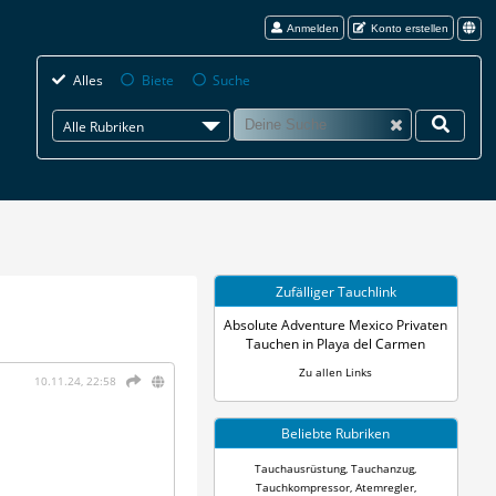
Anmelden
Konto erstellen
Alles
Biete
Suche
Alle Rubriken
Zufälliger Tauchlink
Absolute Adventure Mexico Privaten
Tauchen in Playa del Carmen
Zu allen Links
10.11.24, 22:58
Beliebte Rubriken
Tauchausrüstung
,
Tauchanzug
,
Tauchkompressor
,
Atemregler
,