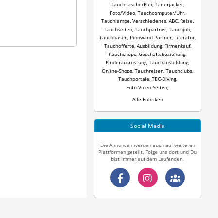
Tauchflasche/Blei
,
Tarierjacket
,
Foto/Video
,
Tauchcomputer/Uhr
,
Tauchlampe
,
Verschiedenes
,
ABC
,
Reise
,
Tauchseiten
,
Tauchpartner
,
Tauchjob
,
Tauchbasen
,
Pinnwand-Partner
,
Literatur
,
Tauchofferte
,
Ausbildung
,
Firmenkauf
,
Tauchshops
,
Geschäftsbeziehung
,
Kinderausrüstung
,
Tauchausbildung
,
Online-Shops
,
Tauchreisen
,
Tauchclubs
,
Tauchportale
,
TEC-Diving
,
Foto-Video-Seiten
,
Alle Rubriken
Social Media
Die Annoncen werden auch auf weiteren
Plattformen geteilt. Folge uns dort und Du
bist immer auf dem Laufenden.