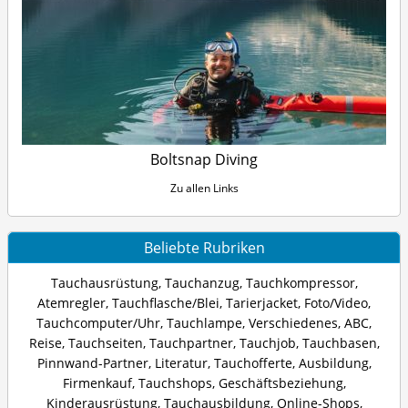
Boltsnap Diving
Zu allen Links
Beliebte Rubriken
Tauchausrüstung
,
Tauchanzug
,
Tauchkompressor
,
Atemregler
,
Tauchflasche/Blei
,
Tarierjacket
,
Foto/Video
,
Tauchcomputer/Uhr
,
Tauchlampe
,
Verschiedenes
,
ABC
,
Reise
,
Tauchseiten
,
Tauchpartner
,
Tauchjob
,
Tauchbasen
,
Pinnwand-Partner
,
Literatur
,
Tauchofferte
,
Ausbildung
,
Firmenkauf
,
Tauchshops
,
Geschäftsbeziehung
,
Kinderausrüstung
,
Tauchausbildung
,
Online-Shops
,