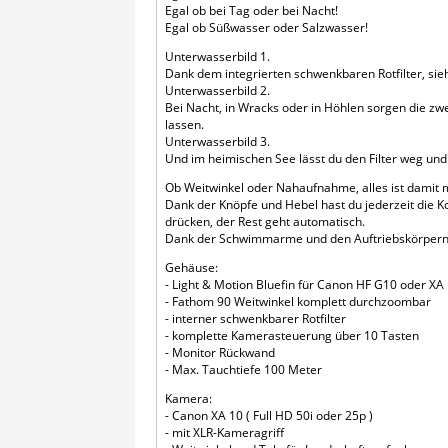
Egal ob bei Tag oder bei Nacht!
Egal ob Süßwasser oder Salzwasser!
Unterwasserbild 1.
Dank dem integrierten schwenkbaren Rotfilter, sie
Unterwasserbild 2.
Bei Nacht, in Wracks oder in Höhlen sorgen die zw
lassen.
Unterwasserbild 3.
Und im heimischen See lässt du den Filter weg un
Ob Weitwinkel oder Nahaufnahme, alles ist damit 
Dank der Knöpfe und Hebel hast du jederzeit die K
drücken, der Rest geht automatisch.
Dank der Schwimmarme und den Auftriebskörpern is
Gehäuse:
- Light & Motion Bluefin für Canon HF G10 oder XA
- Fathom 90 Weitwinkel komplett durchzoombar
- interner schwenkbarer Rotfilter
- komplette Kamerasteuerung über 10 Tasten
- Monitor Rückwand
- Max. Tauchtiefe 100 Meter
Kamera:
- Canon XA 10 ( Full HD 50i oder 25p )
- mit XLR-Kameragriff