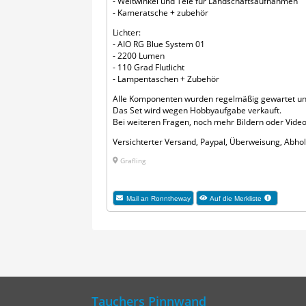
- Weitwinkel und Tele für Landschaftsaufnahmen
- Kameratsche + zubehör
Lichter:
- AIO RG Blue System 01
- 2200 Lumen
- 110 Grad Flutlicht
- Lampentaschen + Zubehör
Alle Komponenten wurden regelmäßig gewartet und
Das Set wird wegen Hobbyaufgabe verkauft.
Bei weiteren Fragen, noch mehr Bildern oder Vide
Versichterter Versand, Paypal, Überweisung, Abho
Grafling
Mail an Ronntheway
Auf die Merkliste
Tauchers Pinnwand