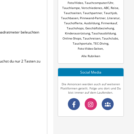
Foto/Video
,
Tauchcomputer/Uhr
,
Tauchlampe
,
Verschiedenes
,
ABC
,
Reise
,
Tauchseiten
,
Tauchpartner
,
Tauchjob
,
Tauchbasen
,
Pinnwand-Partner
,
Literatur
,
Tauchofferte
,
Ausbildung
,
Firmenkauf
,
Tauchshops
,
Geschäftsbeziehung
,
Quadratmeter beleuchten
Kinderausrüstung
,
Tauchausbildung
,
Online-Shops
,
Tauchreisen
,
Tauchclubs
,
Tauchportale
,
TEC-Diving
,
Foto-Video-Seiten
,
Alle Rubriken
uchst du nur 2 Tasten zu
Social Media
Die Annoncen werden auch auf weiteren
Plattformen geteilt. Folge uns dort und Du
bist immer auf dem Laufenden.