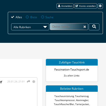
Anmelden
Konto erstellen
Alles
Biete
Suche
Alle Rubriken
Zufälliger Tauchlink
Faszination-Tauchsport.de
Zu allen Links
er
20.01.24, 21:01
Beliebte Rubriken
Tauchausrüstung
,
Tauchanzug
,
Tauchkompressor
,
Atemregler
,
Tauchflasche/Blei
,
Tarierjacket
,