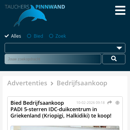
Alles
Bied
Zoek
Advertenties
Bedrijfsaankoop
Bied Bedrijfsaankoop
10-02-2026 09:18
PADI 5-sterren IDC-duikcentrum in
Griekenland (Kriopigi, Halkidiki) te koop!