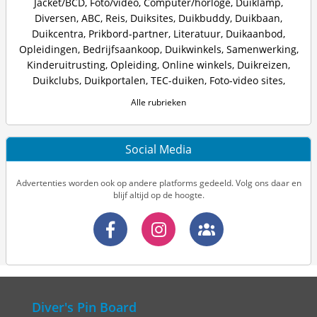
Jacket/BCD
,
Foto/video
,
Computer/horloge
,
Duiklamp
,
Diversen
,
ABC
,
Reis
,
Duiksites
,
Duikbuddy
,
Duikbaan
,
Duikcentra
,
Prikbord-partner
,
Literatuur
,
Duikaanbod
,
Opleidingen
,
Bedrijfsaankoop
,
Duikwinkels
,
Samenwerking
,
Kinderuitrusting
,
Opleiding
,
Online winkels
,
Duikreizen
,
Duikclubs
,
Duikportalen
,
TEC-duiken
,
Foto-video sites
,
Alle rubrieken
Social Media
Advertenties worden ook op andere platforms gedeeld. Volg ons daar en
blijf altijd op de hoogte.
Diver's Pin Board