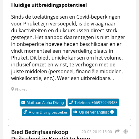
Huidige uitbreidingspotentieel
Sinds de toelatingseisen en Covid-beperkingen
voor Phuket zijn versoepeld, is de vraag naar
duikactiviteiten en duikcursussen direct sterk
gestegen. Het aanbod daarentegen is niet langer
in onbeperkte hoeveelheden beschikbaar en er
vindt momenteel een herverdeling plaats in
Phuket. Dit biedt unieke kansen om het volume,
inclusief omzet en winst, te verhogen met de
juiste middelen (personeel, financiële middelen,
winkellocatie, enz.). Weer een uitbreidbare...
Phuket
Telefoon: +66979243483
Mail aan
Aloha Diving
Aloha Diving bezoeken
Op de verlanglijst
Bied Bedrijfsaankoop
20-03-2019 15:00
Duikschool in Kroatië te koop