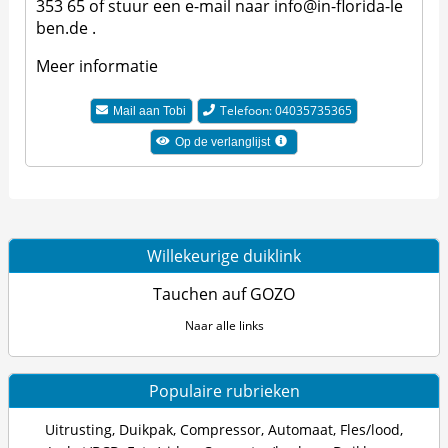
353 65 of stuur een e-mail naar
info@in-florida-le
ben.de
.
Meer informatie
Telefoon: 04035735365
Mail aan
Tobi
Op de verlanglijst
Willekeurige duiklink
Tauchen auf GOZO
Naar alle links
Populaire rubrieken
Uitrusting
,
Duikpak
,
Compressor
,
Automaat
,
Fles/lood
,