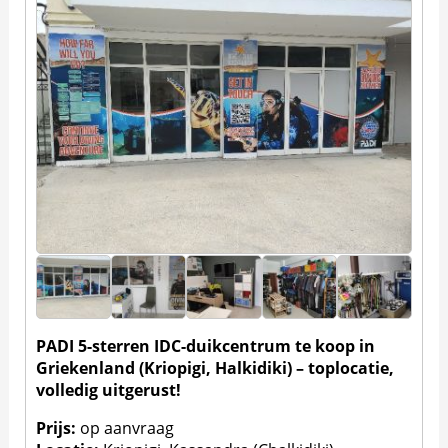
PADI 5-sterren IDC-duikcentrum te koop in
Griekenland (Kriopigi, Halkidiki) – toplocatie,
volledig uitgerust!
Prijs:
op aanvraag