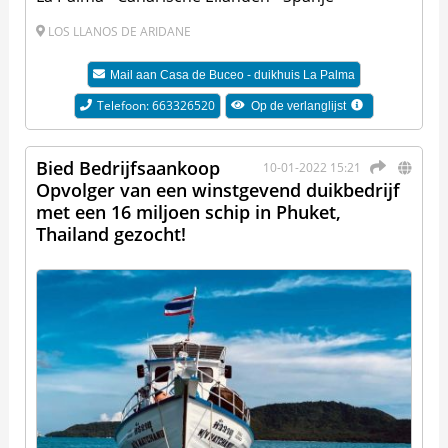
LOS LLANOS DE ARIDANE
Mail aan
Casa de Buceo - duikhuis La Palma
Telefoon: 663326520
Op de verlanglijst
Bied Bedrijfsaankoop
10-01-2022 15:21
Opvolger van een winstgevend duikbedrijf
met een 16 miljoen schip in Phuket,
Thailand gezocht!