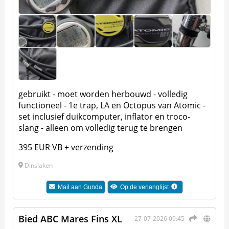
gebruikt - moet worden herbouwd - volledig
functioneel - 1e trap, LA en Octopus van Atomic -
set inclusief duikcomputer, inflator en troco-
slang - alleen om volledig terug te brengen
395 EUR VB + verzending
Dinslaken
Mail aan
Gunda
Op de verlanglijst
Bied ABC Mares Fins XL
27-07-2026 09:45