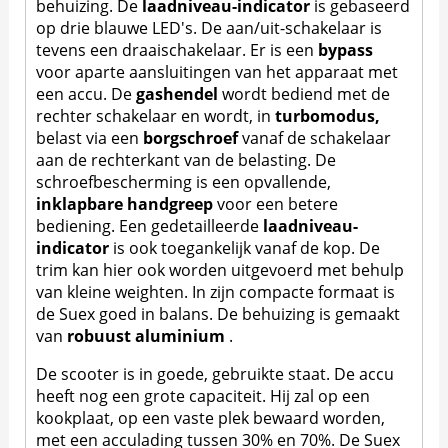
behuizing. De
laadniveau-indicator
is gebaseerd
op drie blauwe LED's. De aan/uit-schakelaar is
tevens een draaischakelaar. Er is een
bypass
voor aparte aansluitingen van het apparaat met
een accu. De
gashendel
wordt bediend met de
rechter schakelaar en wordt, in
turbomodus,
belast via een
borgschroef
vanaf de schakelaar
aan de rechterkant van de belasting. De
schroefbescherming is een opvallende,
inklapbare handgreep
voor een betere
bediening. Een gedetailleerde
laadniveau-
indicator
is ook toegankelijk vanaf de kop. De
trim kan hier ook worden uitgevoerd met behulp
van kleine weighten. In zijn compacte formaat is
de Suex goed in balans. De behuizing is gemaakt
van
robuust aluminium
.
De scooter is in goede, gebruikte staat. De accu
heeft nog een grote capaciteit. Hij zal op een
kookplaat, op een vaste plek bewaard worden,
met een acculading tussen 30% en 70%. De Suex