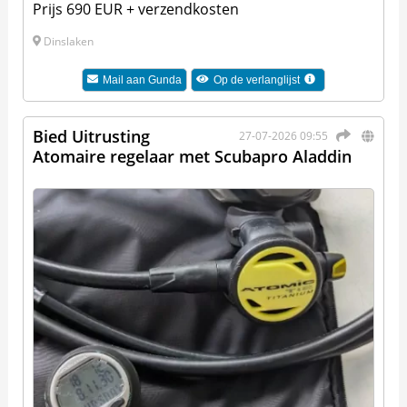
Prijs 690 EUR + verzendkosten
Dinslaken
Mail aan
Gunda
Op de verlanglijst
Bied Uitrusting
27-07-2026 09:55
Atomaire regelaar met Scubapro Aladdin