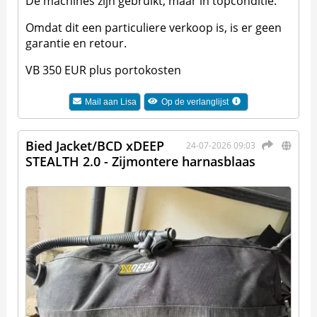
De machines zijn gebruikt, maar in topconditie.
Omdat dit een particuliere verkoop is, is er geen
garantie en retour.
VB 350 EUR plus portokosten
Mail aan
Lisa
Op de verlanglijst
Bied Jacket/BCD xDEEP
24-07-2026 09:03
STEALTH 2.0 - Zijmontere harnasblaas