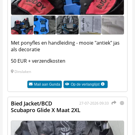
Met ponyfles en handleiding - mooie "antiek" jas
als decoratie
50 EUR + verzendkosten
Dinslaken
Mail aan
Gunda
Op de verlanglijst
Bied Jacket/BCD
27-07-2026 09:33
Scubapro Glide X Maat 2XL