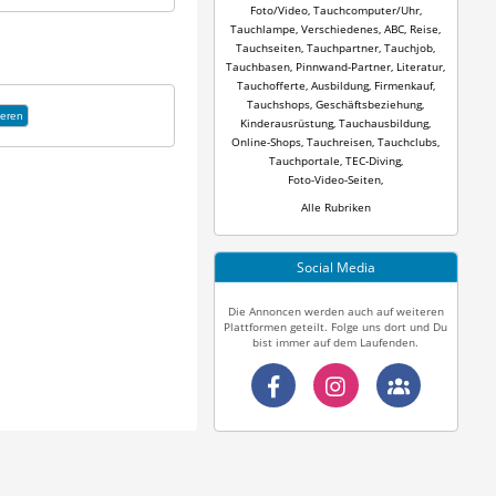
Foto/Video
,
Tauchcomputer/Uhr
,
Tauchlampe
,
Verschiedenes
,
ABC
,
Reise
,
Tauchseiten
,
Tauchpartner
,
Tauchjob
,
Tauchbasen
,
Pinnwand-Partner
,
Literatur
,
Tauchofferte
,
Ausbildung
,
Firmenkauf
,
Tauchshops
,
Geschäftsbeziehung
,
eren
Kinderausrüstung
,
Tauchausbildung
,
Online-Shops
,
Tauchreisen
,
Tauchclubs
,
Tauchportale
,
TEC-Diving
,
Foto-Video-Seiten
,
Alle Rubriken
Social Media
Die Annoncen werden auch auf weiteren
Plattformen geteilt. Folge uns dort und Du
bist immer auf dem Laufenden.