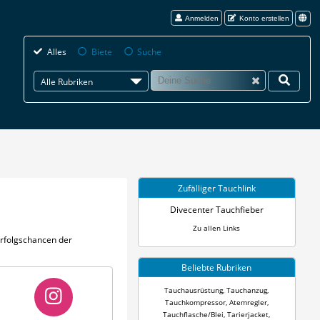
Anmelden
Konto erstellen
Alles
Biete
Suche
Alle Rubriken
Zufälliger Tauchlink
Divecenter Tauchfieber
Zu allen Links
Erfolgschancen der
Beliebte Rubriken
Tauchausrüstung
,
Tauchanzug
,
Tauchkompressor
,
Atemregler
,
Tauchflasche/Blei
,
Tarierjacket
,