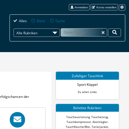
Anmelden
Konto erstellen
Alles
Biete
Suche
Alle Rubriken
Zufälliger Tauchlink
Sport Köppel
Zu allen Links
Erfolgschancen der
Beliebte Rubriken
Tauchausrüstung
,
Tauchanzug
,
Tauchkompressor
,
Atemregler
,
Tauchflasche/Blei
,
Tarierjacket
,