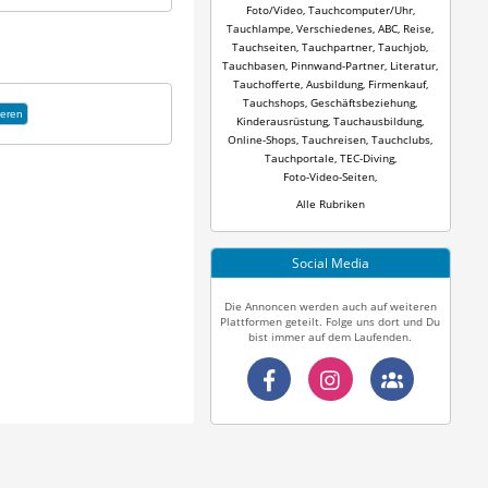
Foto/Video
,
Tauchcomputer/Uhr
,
Tauchlampe
,
Verschiedenes
,
ABC
,
Reise
,
Tauchseiten
,
Tauchpartner
,
Tauchjob
,
Tauchbasen
,
Pinnwand-Partner
,
Literatur
,
Tauchofferte
,
Ausbildung
,
Firmenkauf
,
Tauchshops
,
Geschäftsbeziehung
,
eren
Kinderausrüstung
,
Tauchausbildung
,
Online-Shops
,
Tauchreisen
,
Tauchclubs
,
Tauchportale
,
TEC-Diving
,
Foto-Video-Seiten
,
Alle Rubriken
Social Media
Die Annoncen werden auch auf weiteren
Plattformen geteilt. Folge uns dort und Du
bist immer auf dem Laufenden.