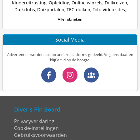
Kinderuitrusting
,
Opleiding
,
Online winkels
,
Duikreizen
,
Duikclubs
,
Duikportalen
,
TEC-duiken
,
Foto-video sites
,
Alle rubrieken
Social Media
Advertenties worden ook op andere platforms gedeeld. Volg ons daar en
blijf altijd op de hoogte.
Diver's Pin Board
Privacyverklaring
Cookie-instellingen
Gebruiksvoorwaarden