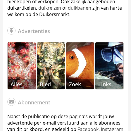
hier kopen of verkopen. Ook zakelijk aangeboden
duikartikelen,
duikreizen
of
duikbanen
zijn van harte
welkom op de Duikersmarkt.
Advertenties
Alles
Bied
Zoek
Links
Abonnement
Naast de publicatie op deze pagina's wordt jouw
advertentie per e-mail verstuurd aan alle abonnees
van dit prikbord, en gedeeld op
Facebook
,
Instagram