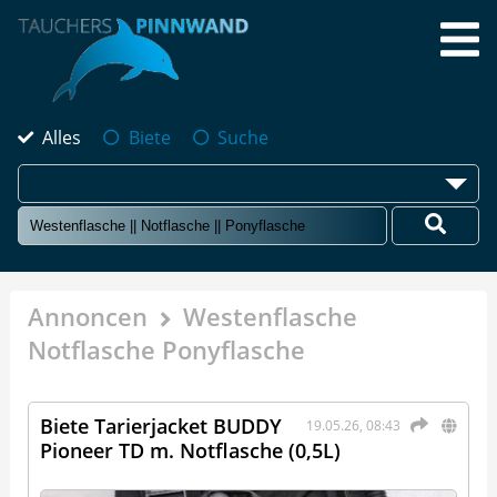
Alles
Biete
Suche
Annoncen
Westenflasche
Notflasche Ponyflasche
Biete Tarierjacket BUDDY
19.05.26, 08:43
Pioneer TD m. Notflasche (0,5L)