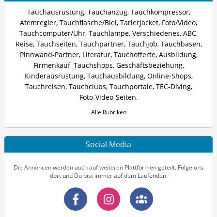
Tauchausrüstung
,
Tauchanzug
,
Tauchkompressor
,
Atemregler
,
Tauchflasche/Blei
,
Tarierjacket
,
Foto/Video
,
Tauchcomputer/Uhr
,
Tauchlampe
,
Verschiedenes
,
ABC
,
Reise
,
Tauchseiten
,
Tauchpartner
,
Tauchjob
,
Tauchbasen
,
Pinnwand-Partner
,
Literatur
,
Tauchofferte
,
Ausbildung
,
Firmenkauf
,
Tauchshops
,
Geschäftsbeziehung
,
Kinderausrüstung
,
Tauchausbildung
,
Online-Shops
,
Tauchreisen
,
Tauchclubs
,
Tauchportale
,
TEC-Diving
,
Foto-Video-Seiten
,
Alle Rubriken
Social Media
Die Annoncen werden auch auf weiteren Plattformen geteilt. Folge uns
dort und Du bist immer auf dem Laufenden.