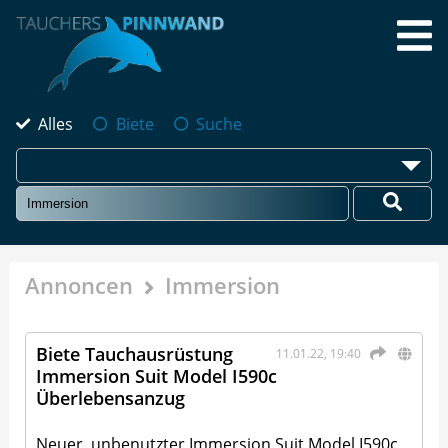
Alles
Biete
Suche
Annoncen
Immersion
Biete Tauchausrüstung
11.01.22, 19:40
Immersion Suit Model I590c
Überlebensanzug
Neuer, unbenutzter Immersion Suit Model I590c