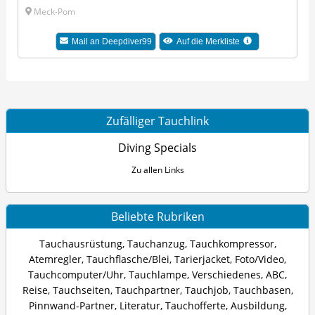
Meck-Pom
Mail an
Deepdiver99
Auf die Merkliste
Zufälliger Tauchlink
Diving Specials
Zu allen Links
Beliebte Rubriken
Tauchausrüstung
,
Tauchanzug
,
Tauchkompressor
,
Atemregler
,
Tauchflasche/Blei
,
Tarierjacket
,
Foto/Video
,
Tauchcomputer/Uhr
,
Tauchlampe
,
Verschiedenes
,
ABC
,
Reise
,
Tauchseiten
,
Tauchpartner
,
Tauchjob
,
Tauchbasen
,
Pinnwand-Partner
,
Literatur
,
Tauchofferte
,
Ausbildung
,