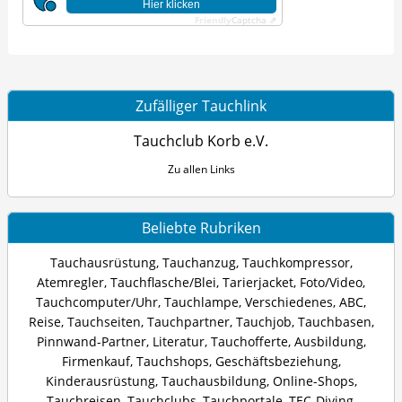
Hier klicken
Friendly
Captcha ⇗
Zufälliger Tauchlink
Tauchclub Korb e.V.
Zu allen Links
Beliebte Rubriken
Tauchausrüstung
,
Tauchanzug
,
Tauchkompressor
,
Atemregler
,
Tauchflasche/Blei
,
Tarierjacket
,
Foto/Video
,
Tauchcomputer/Uhr
,
Tauchlampe
,
Verschiedenes
,
ABC
,
Reise
,
Tauchseiten
,
Tauchpartner
,
Tauchjob
,
Tauchbasen
,
Pinnwand-Partner
,
Literatur
,
Tauchofferte
,
Ausbildung
,
Firmenkauf
,
Tauchshops
,
Geschäftsbeziehung
,
Kinderausrüstung
,
Tauchausbildung
,
Online-Shops
,
Tauchreisen
,
Tauchclubs
,
Tauchportale
,
TEC-Diving
,