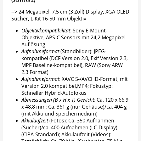
--> 24 Megapixel, 7,5 cm (3 Zoll) Display, XGA OLED
Sucher, L-Kit 16-50 mm Objektiv
Objektivkompatibilität
: Sony E-Mount-
Objektive, APS-C Sensors mit 24,2 Megapixel
Auflösung
Aufnahmeformat
(Standbilder): JPEG-
kompatibel (DCF Version 2.0, Exif Version 2.3,
MPF Baseline-kompatibel), RAW (Sony ARW
2.3 Format)
Aufnahmeformat
: XAVC S-/AVCHD-Format, mit
Version 2.0 kompatibel,MP4; Fokustyp:
Schneller Hybrid-Autofokus
Abmessungen (B x H x T) Gewicht
: Ca. 120 x 66,9
x 48,8 mm; Ca. 361 g (nur Gehäuse)/ca. 404 g
(mit Akku und Speichermedium)
Akkulaufzeit
(Fotos): Ca. 350 Aufnahmen
(Sucher)/ca. 400 Aufnahmen (LC-Display)
(CIPA-Standard); Akkulaufzeit (Videos):