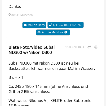
Danke.
80331 München
Telefon: 01636020769
Mail an
Harry
Auf die Merkliste
Biete Foto/Video Subal
15.03.20, 04:39
ND300 w/Nikon D300
Subal ND300 mit Nikon D300 ist neu bei
Backscatter. Ich war nur ein paar Mal im Wasser.
B x H x T:
Ca. 245 x 180 x 145 mm (ohne Anschluss und
Griffe) 2 Blitzanschluss:
Wahlweise Nikonos V-, IKELITE- oder Subtronic
S6-Buchsen