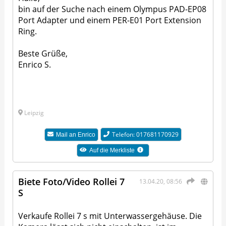
bin auf der Suche nach einem Olympus PAD-EP08
Port Adapter und einem PER-E01 Port Extension
Ring.
Beste Grüße,
Enrico S.
Leipzig
Telefon: 017681170929
Mail an
Enrico
Auf die Merkliste
Biete Foto/Video Rollei 7
13.04.20, 08:56
S
Verkaufe Rollei 7 s mit Unterwassergehäuse. Die