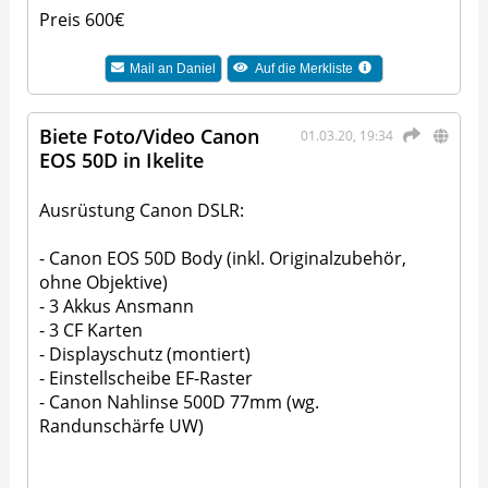
Preis 600€
Mail an
Daniel
Auf die Merkliste
Biete Foto/Video Canon
01.03.20, 19:34
EOS 50D in Ikelite
Ausrüstung Canon DSLR:
- Canon EOS 50D Body (inkl. Originalzubehör,
ohne Objektive)
- 3 Akkus Ansmann
- 3 CF Karten
- Displayschutz (montiert)
- Einstellscheibe EF-Raster
- Canon Nahlinse 500D 77mm (wg.
Randunschärfe UW)