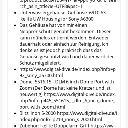
rch_asin_title?ie=UTF8&psc=1
Unterwassergehäuse: Gehäuse: 6910.63
Ikelite UW Housing for Sony A6300
Das Gehäuse hat von mir einen
Neoprenschutz genäht bekommen. Dieser
kann mühelos entfernt werden. Entweder
dauerhaft oder einfach zur Reinigung. Ich
denke es ist jedoch praktisch dass das
Gehäuse geschützt wird und daher wird der
Schutz mitgeliefert.
https://www.digital-dive.de/index.php?info=p
92_sony_a6300.html
Dome: 5516.15 - DLM 6 inch Dome Port with
Zoom (Der Dome hat keine Kratzer und ist
neuwertig)
https://www.digital-dive.de/index.
php?info=p445_551615_-_dlm_6_inch_dome_
port_with_zoom.html
Blitz: Inon S-2000
https://www.digital-dive.de/i
ndex.php?info=p213_inon_s-2000.html
Zubehör: Ikelite Doppelarm Griff
https://ww