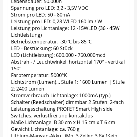
Lebensdauer: 50.000h
Spannung pro LED: 3,2 - 3,5V VDC
Strom pro LED: 50 - 80mA
Leistung pro LED: 0,28 WLED 160 lm / W
Leistung pro Lichtanlage: 12 -15WLED (36 - 45W
Lichtleistung)
Betriebstemperatur: -30°C bis 85°C
LED - Bestückung: 60 Stück
LED (Lichtleistung): 600.000 - 760.000mcd
Abstrahl- / Leuchtwinkel: horizontal 170° - vertikal
150°
Farbtemperatur: 5000°K
Lichtstrom (Lumen)... Stufe 1: 1600 Lumen | Stufe
2: 2400 Lumen
Stromverbrauch Lichtanlage: 1000mA (typ.)
Schalter (Reedschalter) dimmbar 2 Stufen: 2-fach
Leistungsschaltung PROFET Smart High side
Switches: verlustfrei und kontaktlos
Maße Lichtanlage: B 30 cm x H 15 cm x T 6 cm
Gewicht Lichtanlage: ca. 760 g
Lithium-Mangan-Akku LiMn: 3 Zellen 3,6V (Kein