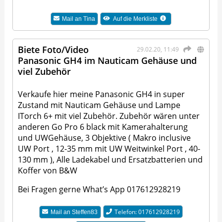
Mail an
Tina
Auf die Merkliste
Biete Foto/Video
29.02.20, 11:49
Panasonic GH4 im Nauticam Gehäuse und
viel Zubehör
Verkaufe hier meine Panasonic GH4 in super
Zustand mit Nauticam Gehäuse und Lampe
ITorch 6+ mit viel Zubehör. Zubehör wären unter
anderen Go Pro 6 black mit Kamerahalterung
und UWGehäuse, 3 Objektive ( Makro inclusive
UW Port , 12-35 mm mit UW Weitwinkel Port , 40-
130 mm ), Alle Ladekabel und Ersatzbatterien und
Koffer von B&W
Bei Fragen gerne What’s App 017612928219
Telefon: 017612928219
Mail an
Steffen83