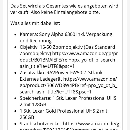
Das Set wird als Gesamtes wie es angeboten wird
verkauft. Also keine Einzalangebote bitte.
Was alles mit dabei ist:
Kamera: Sony Alpha 6300 Inkl. Verpackung
und Rechnung
Objektiv: 16-50 Zoomobjektiv (Das Standard
Zoomobjektiv)
https://www.amazon.de/gp/pr
oduct/B01BMAIEFE/ref=ppx_yo_dt_b_search_
asin_title?ie=UTF8&psc=1
Zusatzakku: RAVPower FW50 2. Stk inkl
Externes Ladegerät
https://www.amazon.de/
gp/product/B06WD8W4PB/ref=ppx_yo_dt_b_
search_asin_title?ie=UTF8&psc=1
Speicherkarte: 1 Stk. Lexar Professional UHS
2 mit 128GB
1 Stk. Lexar Gold Professional UHS 2 mit
256GB
Staubschutzdeckel:
https://www.amazon.de/g
p/product/B00A1B644Y/ref=ppx_yo_dt_b_sea