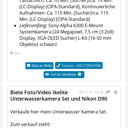
Tatsächlich: Ca. 70 Min. (Sucher)/ca. 75 Min.
(LC-Display) (CIPA-Standard), Kontinuierliche
Aufnahmen: Ca. 115 Min. (Sucher)/ca. 115
Min. (LC-Display) (CIPA-Standard)
Lieferumfang
: Sony Alpha 6300 E-Mount
Systemkamera (24 Megapixel, 7,5 cm (3 Zoll)
Display, XGA OLED Sucher) L-Kit (16-50 mm
Objektiv) schwarz
Köln
Telefon: +491778943586
Mail an
Britta
Auf die Merkliste
Biete Foto/Video Ikelite
28.12.19, 14:30
Unterwasserkamera Set und Nikon D90
Verkaufe hier mein Unterwasser Kamera Set.
Zum verkauf steht: