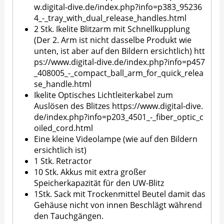
w.digital-dive.de/index.php?info=p383_95236
4_-_tray_with_dual_release_handles.html
2 Stk. Ikelite Blitzarm mit Schnellkupplung
(Der 2. Arm ist nicht dasselbe Produkt wie
unten, ist aber auf den Bildern ersichtlich)
htt
ps://www.digital-dive.de/index.php?info=p457
_408005_-_compact_ball_arm_for_quick_relea
se_handle.html
Ikelite Optisches Lichtleiterkabel zum
Auslösen des Blitzes
https://www.digital-dive.
de/index.php?info=p203_4501_-_fiber_optic_c
oiled_cord.html
Eine kleine Videolampe (wie auf den Bildern
ersichtlich ist)
1 Stk. Retractor
10 Stk. Akkus mit extra großer
Speicherkapazität für den UW-Blitz
1Stk. Sack mit Trockenmittel Beutel damit das
Gehäuse nicht von innen Beschlägt während
den Tauchgängen.