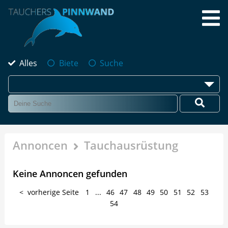
Alles
Biete
Suche
Annoncen
Tauchausrüstung
Keine Annoncen gefunden
vorherige Seite
1
...
46
47
48
49
50
51
52
53
54