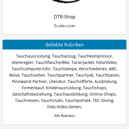
DTR-Shop
Zu allen Links
Beliebte Rubriken
Tauchausrüstung
,
Tauchanzug
,
Tauchkompressor
,
Atemregler
,
Tauchflasche/Blei
,
Tarierjacket
,
Foto/Video
,
Tauchcomputer/Uhr
,
Tauchlampe
,
Verschiedenes
,
ABC
,
Reise
,
Tauchseiten
,
Tauchpartner
,
Tauchjob
,
Tauchbasen
,
Pinnwand-Partner
,
Literatur
,
Tauchofferte
,
Ausbildung
,
Firmenkauf
,
Kinderausrüstung
,
Tauchshops
,
Geschäftsbeziehung
,
Tauchausbildung
,
Online-Shops
,
Tauchreisen
,
Tauchclubs
,
Tauchportale
,
TEC-Diving
,
Foto-Video-Seiten
,
Alle Rubriken