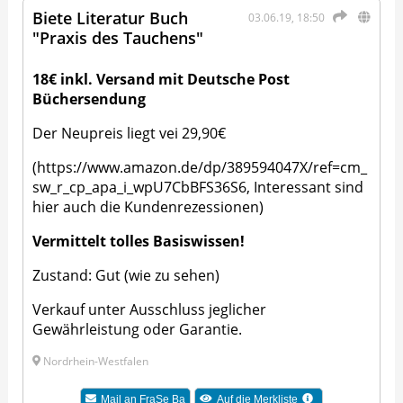
Biete Literatur Buch
03.06.19, 18:50
"Praxis des Tauchens"
18€ inkl. Versand mit Deutsche Post
Büchersendung
Der Neupreis liegt vei 29,90€
(https://www.amazon.de/dp/389594047X/ref=cm_
sw_r_cp_apa_i_wpU7CbBFS36S6, Interessant sind
hier auch die Kundenrezessionen)
Vermittelt tolles Basiswissen!
Zustand: Gut (wie zu sehen)
Verkauf unter Ausschluss jeglicher
Gewährleistung oder Garantie.
Nordrhein-Westfalen
Mail an
FraSe Ba
Auf die Merkliste