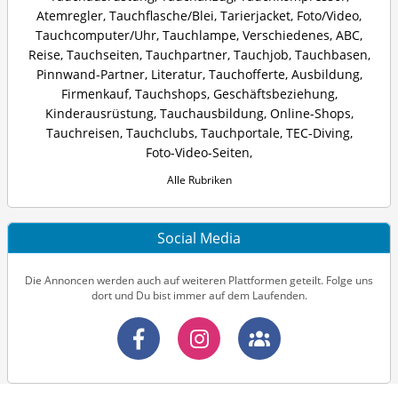
Atemregler
,
Tauchflasche/Blei
,
Tarierjacket
,
Foto/Video
,
Tauchcomputer/Uhr
,
Tauchlampe
,
Verschiedenes
,
ABC
,
Reise
,
Tauchseiten
,
Tauchpartner
,
Tauchjob
,
Tauchbasen
,
Pinnwand-Partner
,
Literatur
,
Tauchofferte
,
Ausbildung
,
Firmenkauf
,
Tauchshops
,
Geschäftsbeziehung
,
Kinderausrüstung
,
Tauchausbildung
,
Online-Shops
,
Tauchreisen
,
Tauchclubs
,
Tauchportale
,
TEC-Diving
,
Foto-Video-Seiten
,
Alle Rubriken
Social Media
Die Annoncen werden auch auf weiteren Plattformen geteilt. Folge uns
dort und Du bist immer auf dem Laufenden.