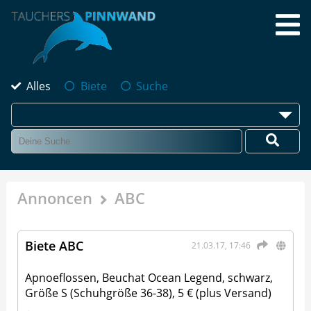
Alles
Biete
Suche
Annoncen
ABC
Biete ABC
21.03.17, 17:46
Apnoeflossen, Beuchat Ocean Legend, schwarz,
Größe S (Schuhgröße 36-38), 5 € (plus Versand)