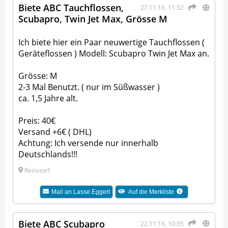
Biete ABC Tauchflossen,
27.11.16, 11:52
Scubapro, Twin Jet Max, Grösse M
Ich biete hier ein Paar neuwertige Tauchflossen (
Geräteflossen ) Modell: Scubapro Twin Jet Max an.
Grösse: M
2-3 Mal Benutzt. ( nur im Süßwasser )
ca. 1,5 Jahre alt.
Preis: 40€
Versand +6€ ( DHL)
Achtung: Ich versende nur innerhalb
Deutschlands!!!
Reinstorf
Mail an
Lasse Eggert
Auf die Merkliste
Biete ABC Scubapro
22.11.16, 10:35