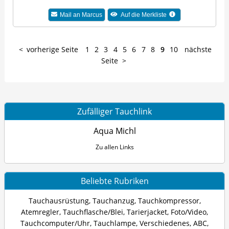
Mail an
Marcus
Auf die Merkliste
vorherige Seite
1
2
3
4
5
6
7
8
9
10
nächste
Seite
Zufälliger Tauchlink
Aqua Michl
Zu allen Links
Beliebte Rubriken
Tauchausrüstung
,
Tauchanzug
,
Tauchkompressor
,
Atemregler
,
Tauchflasche/Blei
,
Tarierjacket
,
Foto/Video
,
Tauchcomputer/Uhr
,
Tauchlampe
,
Verschiedenes
,
ABC
,