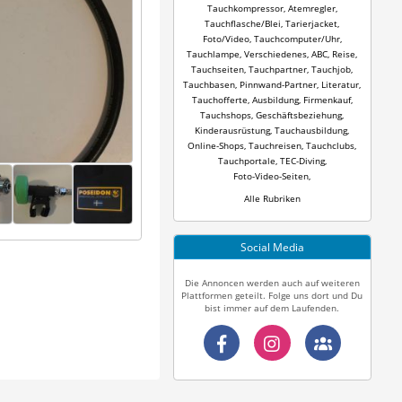
Tauchkompressor
,
Atemregler
,
Tauchflasche/Blei
,
Tarierjacket
,
Foto/Video
,
Tauchcomputer/Uhr
,
Tauchlampe
,
Verschiedenes
,
ABC
,
Reise
,
Tauchseiten
,
Tauchpartner
,
Tauchjob
,
Tauchbasen
,
Pinnwand-Partner
,
Literatur
,
Tauchofferte
,
Ausbildung
,
Firmenkauf
,
Tauchshops
,
Geschäftsbeziehung
,
Kinderausrüstung
,
Tauchausbildung
,
Online-Shops
,
Tauchreisen
,
Tauchclubs
,
Tauchportale
,
TEC-Diving
,
Foto-Video-Seiten
,
Alle Rubriken
Social Media
Die Annoncen werden auch auf weiteren
Plattformen geteilt. Folge uns dort und Du
bist immer auf dem Laufenden.