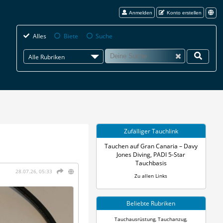
Anmelden
Konto erstellen
Alles
Biete
Suche
Alle Rubriken
Zufälliger Tauchlink
Tauchen auf Gran Canaria – Davy
Jones Diving, PADI 5-Star
Tauchbasis
28.07.26, 05:33
Zu allen Links
Beliebte Rubriken
Tauchausrüstung
,
Tauchanzug
,