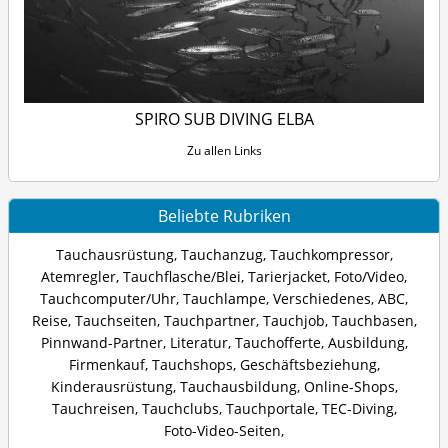
SPIRO SUB DIVING ELBA
Zu allen Links
Beliebte Rubriken
Tauchausrüstung
,
Tauchanzug
,
Tauchkompressor
,
Atemregler
,
Tauchflasche/Blei
,
Tarierjacket
,
Foto/Video
,
Tauchcomputer/Uhr
,
Tauchlampe
,
Verschiedenes
,
ABC
,
Reise
,
Tauchseiten
,
Tauchpartner
,
Tauchjob
,
Tauchbasen
,
Pinnwand-Partner
,
Literatur
,
Tauchofferte
,
Ausbildung
,
Firmenkauf
,
Tauchshops
,
Geschäftsbeziehung
,
Kinderausrüstung
,
Tauchausbildung
,
Online-Shops
,
Tauchreisen
,
Tauchclubs
,
Tauchportale
,
TEC-Diving
,
Foto-Video-Seiten
,