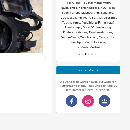
Foto/Video
,
Tauchcomputer/Uhr
,
Tauchlampe
,
Verschiedenes
,
ABC
,
Reise
,
Tauchseiten
,
Tauchpartner
,
Tauchjob
,
Tauchbasen
,
Pinnwand-Partner
,
Literatur
,
Tauchofferte
,
Ausbildung
,
Firmenkauf
,
Tauchshops
,
Geschäftsbeziehung
,
Kinderausrüstung
,
Tauchausbildung
,
Online-Shops
,
Tauchreisen
,
Tauchclubs
,
Tauchportale
,
TEC-Diving
,
Foto-Video-Seiten
,
Alle Rubriken
Social Media
Die Annoncen werden auch auf weiteren
Plattformen geteilt. Folge uns dort und Du
bist immer auf dem Laufenden.