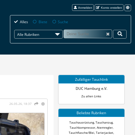
Anmelden
Konto erstellen
Alles
Biete
Suche
Alle Rubriken
Zufälliger Tauchlink
DUC Hamburg e.V.
Zu allen Links
26.05.26, 18:37
Beliebte Rubriken
Tauchausrüstung
,
Tauchanzug
,
Tauchkompressor
,
Atemregler
,
Tauchflasche/Blei
,
Tarierjacket
,