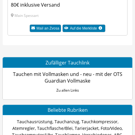
80€ inklusive Versand
Main Spessart
Mail an Zvosa
Auf die Merkliste
Zufälliger Tauchlink
Tauchen mit Vollmasken und - neu - mit der OTS
Guardian Vollmaske
Zu allen Links
Beliebte Rubriken
Tauchausrüstung
,
Tauchanzug
,
Tauchkompressor
,
Atemregler
,
Tauchflasche/Blei
,
Tarierjacket
,
Foto/Video
,
Tauchcomputer/Uhr
,
Tauchlampe
,
Verschiedenes
,
ABC
,