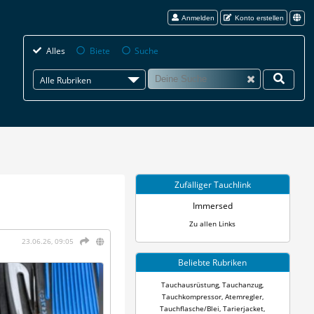
Anmelden
Konto erstellen
Alles
Biete
Suche
Alle Rubriken
Zufälliger Tauchlink
Immersed
Zu allen Links
23.06.26, 09:05
Beliebte Rubriken
Tauchausrüstung
,
Tauchanzug
,
Tauchkompressor
,
Atemregler
,
Tauchflasche/Blei
,
Tarierjacket
,