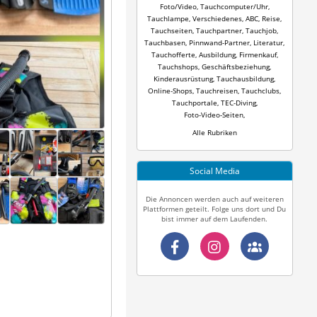
Foto/Video
,
Tauchcomputer/Uhr
,
Tauchlampe
,
Verschiedenes
,
ABC
,
Reise
,
Tauchseiten
,
Tauchpartner
,
Tauchjob
,
Tauchbasen
,
Pinnwand-Partner
,
Literatur
,
Tauchofferte
,
Ausbildung
,
Firmenkauf
,
Tauchshops
,
Geschäftsbeziehung
,
Kinderausrüstung
,
Tauchausbildung
,
Online-Shops
,
Tauchreisen
,
Tauchclubs
,
Tauchportale
,
TEC-Diving
,
Foto-Video-Seiten
,
Alle Rubriken
Social Media
Die Annoncen werden auch auf weiteren
Plattformen geteilt. Folge uns dort und Du
bist immer auf dem Laufenden.