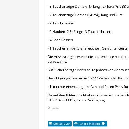
- 3 Tauchanzüge Damen, 1x lang , 2x kurz (Gr. 38 u
- 2 Tauchanzüge Herren (Gr. 54), lang und kurz
- 2 Tauchmesser
- 2 Hauben, 2 Füßlinge, 3 Taucherbrillen
- 4 Paar Flossen
- 1 Taucherlampe, Signalleuchte , Gewichte, Gürtel 
Die Ausrüstungen wurde die letzten Jahre nicht ben
aufbewahrt.
Aus Sicherheitsgründen sollte jedoch vor Gebrauch 
Besichtigungen wären in 16727 Velten oder Berlin 
Ich möchte einen zeitgemäßen und fairen Preis für 
Da auf den Bildern nicht alles sichtbar ist, stehe i
0160/94838991 gern zur Verfügung.
Berlin
Mail an Sven
Auf die Merkliste