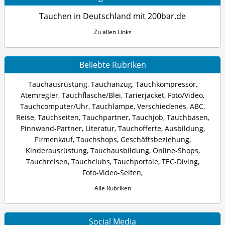
Tauchen in Deutschland mit 200bar.de
Zu allen Links
Beliebte Rubriken
Tauchausrüstung
,
Tauchanzug
,
Tauchkompressor
,
Atemregler
,
Tauchflasche/Blei
,
Tarierjacket
,
Foto/Video
,
Tauchcomputer/Uhr
,
Tauchlampe
,
Verschiedenes
,
ABC
,
Reise
,
Tauchseiten
,
Tauchpartner
,
Tauchjob
,
Tauchbasen
,
Pinnwand-Partner
,
Literatur
,
Tauchofferte
,
Ausbildung
,
Firmenkauf
,
Tauchshops
,
Geschäftsbeziehung
,
Kinderausrüstung
,
Tauchausbildung
,
Online-Shops
,
Tauchreisen
,
Tauchclubs
,
Tauchportale
,
TEC-Diving
,
Foto-Video-Seiten
,
Alle Rubriken
Social Media