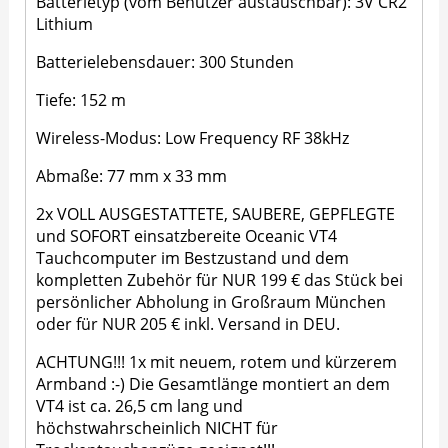
Batterietyp (vom Benutzer austauschbar): 3V CR2
Lithium
Batterielebensdauer: 300 Stunden
Tiefe: 152 m
Wireless-Modus: Low Frequency RF 38kHz
Abmaße: 77 mm x 33 mm
2x VOLL AUSGESTATTETE, SAUBERE, GEPFLEGTE
und SOFORT einsatzbereite Oceanic VT4
Tauchcomputer im Bestzustand und dem
kompletten Zubehör für NUR 199 € das Stück bei
persönlicher Abholung in Großraum München
oder für NUR 205 € inkl. Versand in DEU.
ACHTUNG!!! 1x mit neuem, rotem und kürzerem
Armband :-) Die Gesamtlänge montiert an dem
VT4 ist ca. 26,5 cm lang und
höchstwahrscheinlich NICHT für