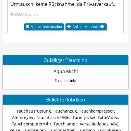
Umtausch, keine Rücknahme, da Privatverkauf..
85221 Dachau
Mail an Indotaucher
Auf die Merkliste
Zufälliger Tauchlink
Aqua Michl
Zu allen Links
Beliebte Rubriken
Tauchausrüstung
,
Tauchanzug
,
Tauchkompressor
,
Atemregler
,
Tauchflasche/Blei
,
Tarierjacket
,
Foto/Video
,
Tauchcomputer/Uhr
,
Tauchlampe
,
Verschiedenes
,
ABC
,
Reise
,
Tauchseiten
,
Tauchpartner
,
Tauchjob
,
Tauchbasen
,