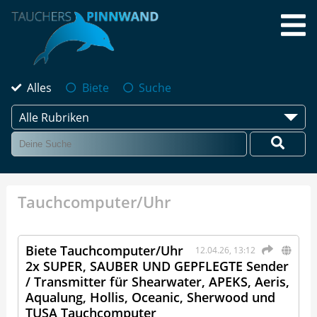
Alles
Biete
Suche
Alle Rubriken
Tauchcomputer/Uhr
Biete Tauchcomputer/Uhr
12.04.26, 13:12
2x SUPER, SAUBER UND GEPFLEGTE Sender
/ Transmitter für Shearwater, APEKS, Aeris,
Aqualung, Hollis, Oceanic, Sherwood und
TUSA Tauchcomputer