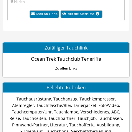
Hilden
Mail an Chris
Auf die Merkliste
Zufälliger Tauchlink
Ocean Trek Tauchclub Teneriffa
Zu allen Links
Beliebte Rubriken
Tauchausrüstung
,
Tauchanzug
,
Tauchkompressor
,
Atemregler
,
Tauchflasche/Blei
,
Tarierjacket
,
Foto/Video
,
Tauchcomputer/Uhr
,
Tauchlampe
,
Verschiedenes
,
ABC
,
Reise
,
Tauchseiten
,
Tauchpartner
,
Tauchjob
,
Tauchbasen
,
Pinnwand-Partner
,
Literatur
,
Tauchofferte
,
Ausbildung
,
Firmenkauf
,
Tauchshops
,
Geschäftsbeziehung
,