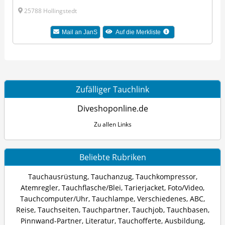
25788 Hollingstedt
Mail an JanS
Auf die Merkliste
Zufälliger Tauchlink
Diveshoponline.de
Zu allen Links
Beliebte Rubriken
Tauchausrüstung
,
Tauchanzug
,
Tauchkompressor
,
Atemregler
,
Tauchflasche/Blei
,
Tarierjacket
,
Foto/Video
,
Tauchcomputer/Uhr
,
Tauchlampe
,
Verschiedenes
,
ABC
,
Reise
,
Tauchseiten
,
Tauchpartner
,
Tauchjob
,
Tauchbasen
,
Pinnwand-Partner
,
Literatur
,
Tauchofferte
,
Ausbildung
,