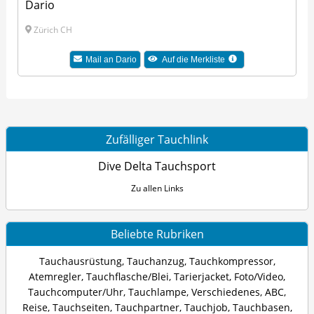
Dario
Zürich CH
Mail an Dario
Auf die Merkliste
Zufälliger Tauchlink
Dive Delta Tauchsport
Zu allen Links
Beliebte Rubriken
Tauchausrüstung
,
Tauchanzug
,
Tauchkompressor
,
Atemregler
,
Tauchflasche/Blei
,
Tarierjacket
,
Foto/Video
,
Tauchcomputer/Uhr
,
Tauchlampe
,
Verschiedenes
,
ABC
,
Reise
,
Tauchseiten
,
Tauchpartner
,
Tauchjob
,
Tauchbasen
,