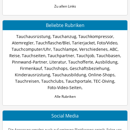
Zu allen Links
Beliebte Rubriken
Tauchausrüstung
,
Tauchanzug
,
Tauchkompressor
,
Atemregler
,
Tauchflasche/Blei
,
Tarierjacket
,
Foto/Video
,
Tauchcomputer/Uhr
,
Tauchlampe
,
Verschiedenes
,
ABC
,
Reise
,
Tauchseiten
,
Tauchpartner
,
Tauchjob
,
Tauchbasen
,
Pinnwand-Partner
,
Literatur
,
Tauchofferte
,
Ausbildung
,
Firmenkauf
,
Tauchshops
,
Geschäftsbeziehung
,
Kinderausrüstung
,
Tauchausbildung
,
Online-Shops
,
Tauchreisen
,
Tauchclubs
,
Tauchportale
,
TEC-Diving
,
Foto-Video-Seiten
,
Alle Rubriken
Social Media
Die Annoncen werden auch auf weiteren Plattformen geteilt. Folge uns