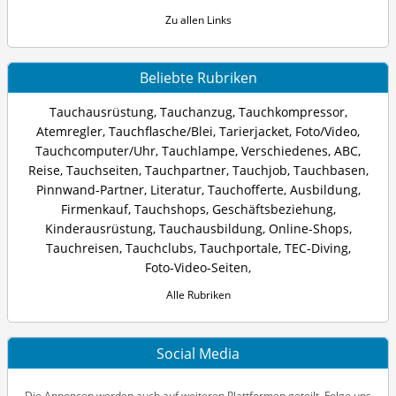
Zu allen Links
Beliebte Rubriken
Tauchausrüstung
,
Tauchanzug
,
Tauchkompressor
,
Atemregler
,
Tauchflasche/Blei
,
Tarierjacket
,
Foto/Video
,
Tauchcomputer/Uhr
,
Tauchlampe
,
Verschiedenes
,
ABC
,
Reise
,
Tauchseiten
,
Tauchpartner
,
Tauchjob
,
Tauchbasen
,
Pinnwand-Partner
,
Literatur
,
Tauchofferte
,
Ausbildung
,
Firmenkauf
,
Tauchshops
,
Geschäftsbeziehung
,
Kinderausrüstung
,
Tauchausbildung
,
Online-Shops
,
Tauchreisen
,
Tauchclubs
,
Tauchportale
,
TEC-Diving
,
Foto-Video-Seiten
,
Alle Rubriken
Social Media
Die Annoncen werden auch auf weiteren Plattformen geteilt. Folge uns