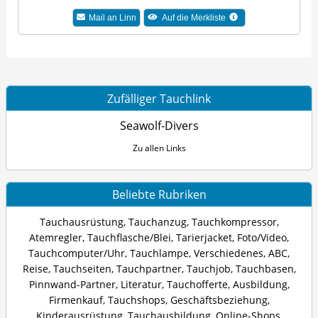
Mail an Linn
Auf die Merkliste
Zufälliger Tauchlink
Seawolf-Divers
Zu allen Links
Beliebte Rubriken
Tauchausrüstung
,
Tauchanzug
,
Tauchkompressor
,
Atemregler
,
Tauchflasche/Blei
,
Tarierjacket
,
Foto/Video
,
Tauchcomputer/Uhr
,
Tauchlampe
,
Verschiedenes
,
ABC
,
Reise
,
Tauchseiten
,
Tauchpartner
,
Tauchjob
,
Tauchbasen
,
Pinnwand-Partner
,
Literatur
,
Tauchofferte
,
Ausbildung
,
Firmenkauf
,
Tauchshops
,
Geschäftsbeziehung
,
Kinderausrüstung
,
Tauchausbildung
,
Online-Shops
,