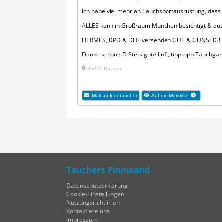
Ich habe viel mehr an Tauchsportausrüstung, dass
ALLES kann in Großraum München besichtigt & aus
HERMES, DPD & DHL versenden GUT & GÜNSTIG!
Danke schön :-D Stets gute Luft, tipptopp Tauchgän
85221 Dachau
Mail an Indotaucher
Auf die Merkliste
Tauchers Pinnwand
Datenschutzerklärung
Cookie-Einstellungen
Nutzungsrichtlinien
Kontaktiere uns
Impressum