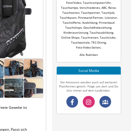
Foto/Video
,
Tauchcomputer/Uhr
,
Tauchlampe
,
Verschiedenes
,
ABC
,
Reise
,
Tauchseiten
,
Tauchpartner
,
Tauchjob
,
Tauchbasen
,
Pinnwand-Partner
,
Literatur
,
Tauchofferte
,
Ausbildung
,
Firmenkauf
,
Tauchshops
,
Geschäftsbeziehung
,
Kinderausrüstung
,
Tauchausbildung
,
Online-Shops
,
Tauchreisen
,
Tauchclubs
,
Tauchportale
,
TEC-Diving
,
Foto-Video-Seiten
,
Alle Rubriken
Social Media
Die Annoncen werden auch auf weiteren
Plattformen geteilt. Folge uns dort und Du
bist immer auf dem Laufenden.
chtete Gewebe ist
ngen. Passt sich