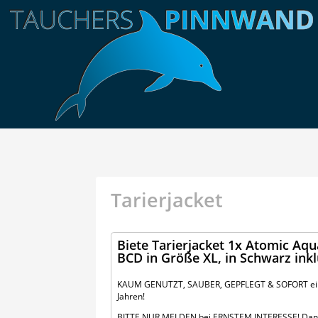
Tarierjacket
Biete Tarierjacket 1x Atomic Aqua
BCD in Größe XL, in Schwarz ink
KAUM GENUTZT, SAUBER, GEPFLEGT & SOFORT eins
Jahren!
BITTE NUR MELDEN bei ERNSTEM INTERESSE! Dank