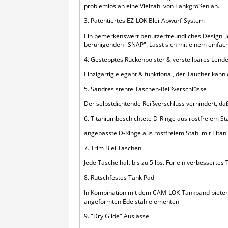
problemlos an eine Vielzahl von Tankgrößen an.
3. Patentiertes EZ-LOK Blei-Abwurf-System
Ein bemerkenswert benutzerfreundliches Design. Jed
beruhigenden "SNAP". Lässt sich mit einem einfach
4. Gestepptes Rückenpolster & verstellbares Lend
Einzigartig elegant & funktional, der Taucher kan
5. Sandresistente Taschen-Reißverschlüsse
Der selbstdichtende Reißverschluss verhindert, da
6. Titaniumbeschichtete D-Ringe aus rostfreiem St
angepasste D-Ringe aus rostfreiem Stahl mit Titan
7. Trim Blei Taschen
Jede Tasche hält bis zu 5 lbs. Für ein verbessertes 
8. Rutschfestes Tank Pad
In Kombination mit dem CAM-LOK-Tankband bieten 
angeformten Edelstahlelementen
9. "Dry Glide" Auslässe