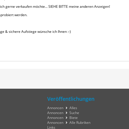
 ich gerne verkaufen möchte... SIEHE BITTE meine anderen Anzeigen!
probiert werden.
ge & sichere Aufstiege wünsche ich Ihnen :-)
Veröffentlichungen
Annoncen
Alles
Annoncen
Suche
Annoncen
Biete
Annoncen
Alle Rubriken
Links