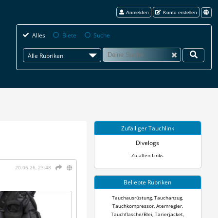
Anmelden
Konto erstellen
Alles
Biete
Suche
Alle Rubriken
Zufälliger Tauchlink
Divelogs
Zu allen Links
20.06.26, 23:48
Beliebte Rubriken
Tauchausrüstung
,
Tauchanzug
,
Tauchkompressor
,
Atemregler
,
Tauchflasche/Blei
,
Tarierjacket
,