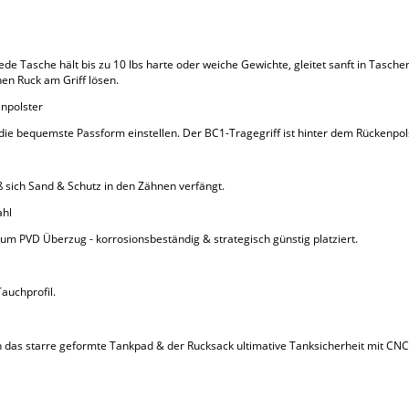
e Tasche hält bis zu 10 lbs harte oder weiche Gewichte, gleitet sanft in Tasche
en Ruck am Griff lösen.
enpolster
n die bequemste Passform einstellen. Der BC1-Tragegriff ist hinter dem Rückenpo
ß sich Sand & Schutz in den Zähnen verfängt.
ahl
ium PVD Überzug - korrosionsbeständig & strategisch günstig platziert.
Tauchprofil.
das starre geformte Tankpad & der Rucksack ultimative Tanksicherheit mit CN