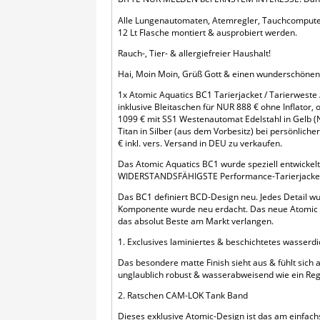
Alle Lungenautomaten, Atemregler, Tauchcomputer 
12 Lt Flasche montiert & ausprobiert werden.
Rauch-, Tier- & allergiefreier Haushalt!
Hai, Moin Moin, Grüß Gott & einen wunderschönen 
1x Atomic Aquatics BC1 Tarierjacket / Tarierweste 
inklusive Bleitaschen für NUR 888 € ohne Inflator, o
1099 € mit SS1 Westenautomat Edelstahl in Gelb 
Titan in Silber (aus dem Vorbesitz) bei persönlic
€ inkl. vers. Versand in DEU zu verkaufen.
Das Atomic Aquatics BC1 wurde speziell entwicke
WIDERSTANDSFÄHIGSTE Performance-Tarierjacket 
Das BC1 definiert BCD-Design neu. Jedes Detail wu
Komponente wurde neu erdacht. Das neue Atomic BC
das absolut Beste am Markt verlangen.
1. Exclusives laminiertes & beschichtetes wasser
Das besondere matte Finish sieht aus & fühlt sich 
unglaublich robust & wasserabweisend wie ein Re
2. Ratschen CAM-LOK Tank Band
Dieses exklusive Atomic-Design ist das am einfac