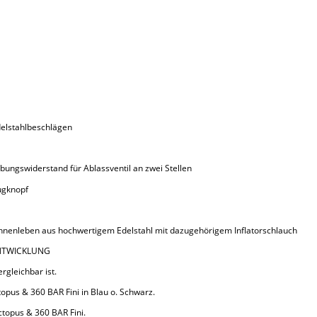
delstahlbeschlägen
bungswiderstand für Ablassventil an zwei Stellen
ugknopf
, Innenleben aus hochwertigem Edelstahl mit dazugehörigem Inflatorschlauch
UENTWICKLUNG
rgleichbar ist.
opus & 360 BAR Fini in Blau o. Schwarz.
topus & 360 BAR Fini.