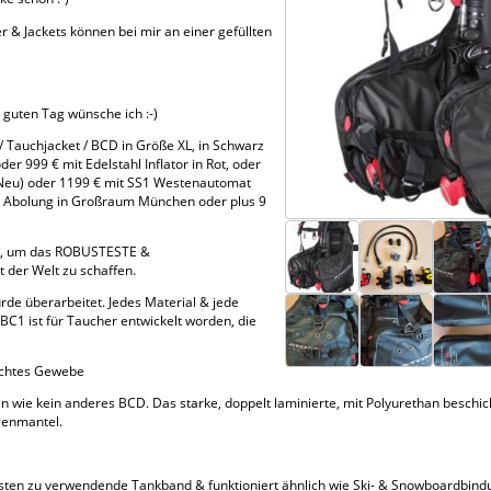
& Jackets können bei mir an einer gefüllten
guten Tag wünsche ich :-)
/ Tauchjacket / BCD in Größe XL, in Schwarz
der 999 € mit Edelstahl Inflator in Rot, oder
(Neu) oder 1199 € mit SS1 Westenautomat
her Abolung in Großraum München oder plus 9
lt, um das ROBUSTESTE &
der Welt zu schaffen.
rde überarbeitet. Jedes Material & jede
1 ist für Taucher entwickelt worden, die
dichtes Gewebe
an wie kein anderes BCD. Das starke, doppelt laminierte, mit Polyurethan beschi
genmantel.
hsten zu verwendende Tankband & funktioniert ähnlich wie Ski- & Snowboardbindu