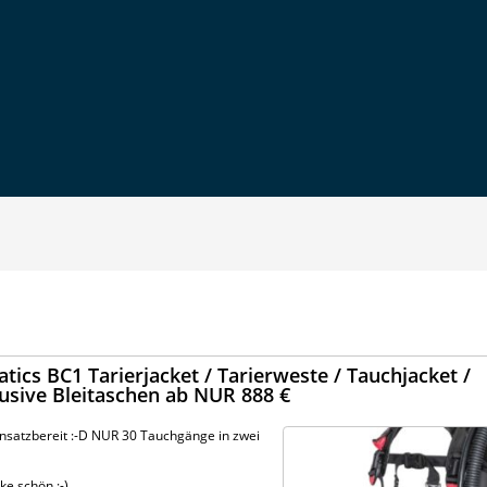
tics BC1 Tarierjacket / Tarierweste / Tauchjacket /
lusive Bleitaschen ab NUR 888 €
atzbereit :-D NUR 30 Tauchgänge in zwei
e schön :-)