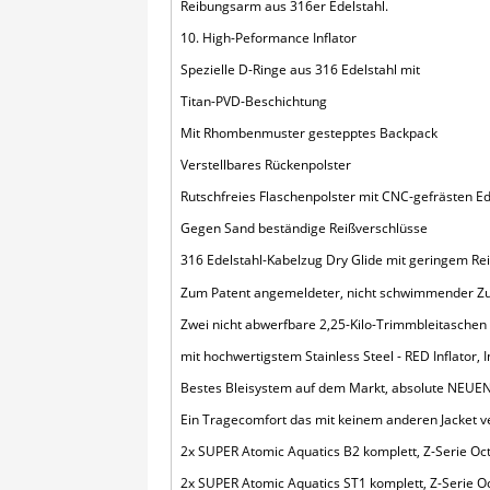
Reibungsarm aus 316er Edelstahl.
10. High-Peformance Inflator
Spezielle D-Ringe aus 316 Edelstahl mit
Titan-PVD-Beschichtung
Mit Rhombenmuster gestepptes Backpack
Verstellbares Rückenpolster
Rutschfreies Flaschenpolster mit CNC-gefrästen E
Gegen Sand beständige Reißverschlüsse
316 Edelstahl-Kabelzug Dry Glide mit geringem Rei
Zum Patent angemeldeter, nicht schwimmender Z
Zwei nicht abwerfbare 2,25-Kilo-Trimmbleitaschen
mit hochwertigstem Stainless Steel - RED Inflator
Bestes Bleisystem auf dem Markt, absolute NE
Ein Tragecomfort das mit keinem anderen Jacket ve
2x SUPER Atomic Aquatics B2 komplett, Z-Serie Oct
2x SUPER Atomic Aquatics ST1 komplett, Z-Serie Oc