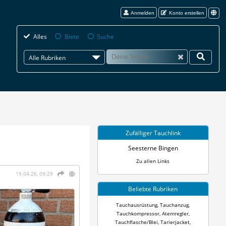
Anmelden
Konto erstellen
Alles
Biete
Suche
Alle Rubriken
Zufälliger Tauchlink
Seesterne Bingen
Zu allen Links
19.04.26, 09:29
Beliebte Rubriken
Tauchausrüstung
,
Tauchanzug
,
Tauchkompressor
,
Atemregler
,
Tauchflasche/Blei
,
Tarierjacket
,