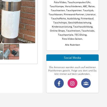
Foto/Video
,
Tauchcomputer/Uhr
,
Tauchlampe
,
Verschiedenes
,
ABC
,
Reise
,
Tauchseiten
,
Tauchpartner
,
Tauchjob
,
Tauchbasen
,
Pinnwand-Partner
,
Literatur
,
Tauchofferte
,
Ausbildung
,
Firmenkauf
,
Tauchshops
,
Geschäftsbeziehung
,
Kinderausrüstung
,
Tauchausbildung
,
Online-Shops
,
Tauchreisen
,
Tauchclubs
,
Tauchportale
,
TEC-Diving
,
Foto-Video-Seiten
,
Alle Rubriken
Social Media
Die Annoncen werden auch auf weiteren
Plattformen geteilt. Folge uns dort und Du
bist immer auf dem Laufenden.