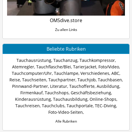
OMSdive.store
Zu allen Links
Beliebte Rubriken
Tauchausrüstung
,
Tauchanzug
,
Tauchkompressor
,
Atemregler
,
Tauchflasche/Blei
,
Tarierjacket
,
Foto/Video
,
Tauchcomputer/Uhr
,
Tauchlampe
,
Verschiedenes
,
ABC
,
Reise
,
Tauchseiten
,
Tauchpartner
,
Tauchjob
,
Tauchbasen
,
Pinnwand-Partner
,
Literatur
,
Tauchofferte
,
Ausbildung
,
Firmenkauf
,
Tauchshops
,
Geschäftsbeziehung
,
Kinderausrüstung
,
Tauchausbildung
,
Online-Shops
,
Tauchreisen
,
Tauchclubs
,
Tauchportale
,
TEC-Diving
,
Foto-Video-Seiten
,
Alle Rubriken